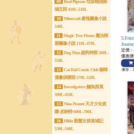
09
Real Pigeons 垃圾桶偵探
鴿五郎 410L-510L
10
Minecraft 麥塊圖像小說
540L
11
Magic Tree House 魔法樹
5.Frie
屋圖像小說 110L-470L
Journe
(Ma
定價：4
12
Dog Man 超狗神探 260L-
優惠價
550L
13
Cat Kid Comic Club 貓咪
庫存：
漫畫俱樂部 270L-520L
14
Investigators 鱷魚探員
390L-410L
15
Nina Peanut 天才少女妮
娜·皮納特 600L-700L
16
Hilda 藍髮女孩進城記
530L-540L