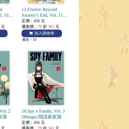
nd
12.Frieren: Beyond
l. 10
Journey's End, Vol. 11
的芙莉蓮
(Manga) 葬送的芙莉蓮
定價：456 元
元
優惠價：
79
折
361
元
加入購物車
庫存 > 10
Vol. 2
16.Spy x Family, Vol. 3
家家酒
(Manga) 間諜家家酒
定價：456 元
元
優惠價：
79
折
361
元