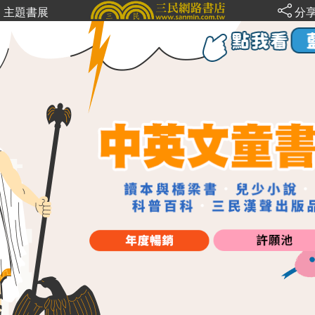
主題書展
分