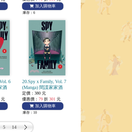
加入購物車
庫存：6
Vol. 6
20.Spy x Family, Vol. 7
家家酒
(Manga) 間諜家家酒
定價：380 元
元
優惠價：
79
折
301
元
加入購物車
庫存：10
5
14