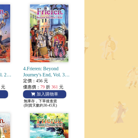
d
4.Frieren: Beyond
l. 2
Journey's End, Vol. 3
的芙莉蓮
(Manga) 葬送的芙莉蓮
定價：456 元
元
優惠價：
79
折
361
元
加入購物車
無庫存，下單後進貨
(到貨天數約30-45天)