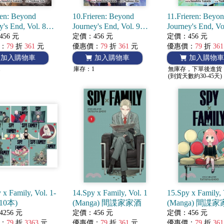
ren: Beyond
10.Frieren: Beyond
11.Frieren: Beyo
y's End, Vol. 8
Journey's End, Vol. 9
Journey's End, Vo
nga) 葬送的芙莉蓮
(Manga) 葬送的芙莉蓮
(Manga) 葬送
56 元
定價：456 元
定價：456 元
：
79
折
361
元
優惠價：
79
折
361
元
優惠價：
79
折
361
加入購物車
加入購物車
加入購物車
1
庫存：1
無庫存，下單後進貨
(到貨天數約30-45天)
 x Family, Vol. 1-
14.Spy x Family, Vol. 1
15.Spy x Family, 
10本)
(Manga) 間諜家家酒
(Manga) 間諜
256 元
定價：456 元
定價：456 元
：
79
折
3363
元
優惠價：
79
折
361
元
優惠價：
79
折
361