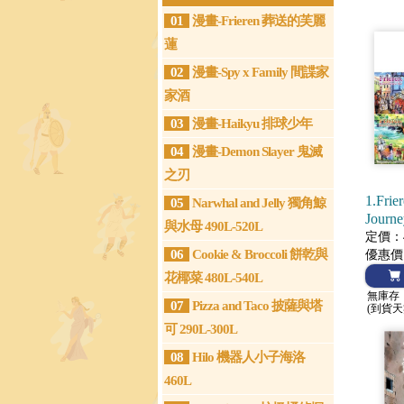
01
漫畫-Frieren 葬送的芙麗
蓮
02
漫畫-Spy x Family 間諜家
家酒
03
漫畫-Haikyu 排球少年
04
漫畫-Demon Slayer 鬼滅
之刃
1.Frie
05
Narwhal and Jelly 獨角鯨
Journe
與水母 490L-520L
定價：4
06
Cookie & Broccoli 餅乾與
優惠價
花椰菜 480L-540L
無庫存
07
Pizza and Taco 披薩與塔
(到貨天
可 290L-300L
08
Hilo 機器人小子海洛
460L