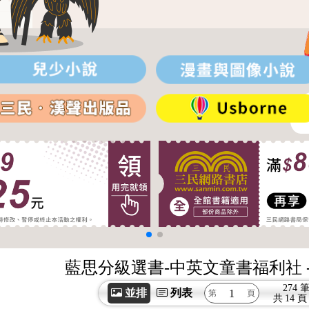
藍思分級選書-中英文童書福利社
274 
並排
列表
共
14 頁