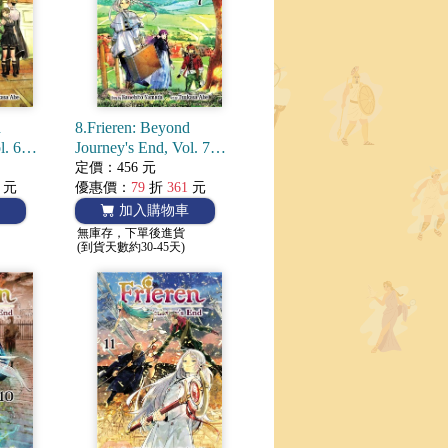
d
8.Frieren: Beyond
l. 6
Journey's End, Vol. 7
的芙莉蓮
(Manga) 葬送的芙莉蓮
定價：456 元
元
優惠價：
79
折
361
元
加入購物車
無庫存，下單後進貨
(到貨天數約30-45天)