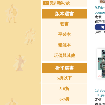
17
更多圖像小說
9.Frie
Journe
版本選書
(Ma
定價：4
優惠價
套書
庫存：
平裝本
精裝本
玩偶與其他
折扣選書
5折以下
5-6折
13.Spy
10 (共
6-7折
定價：4
優惠價