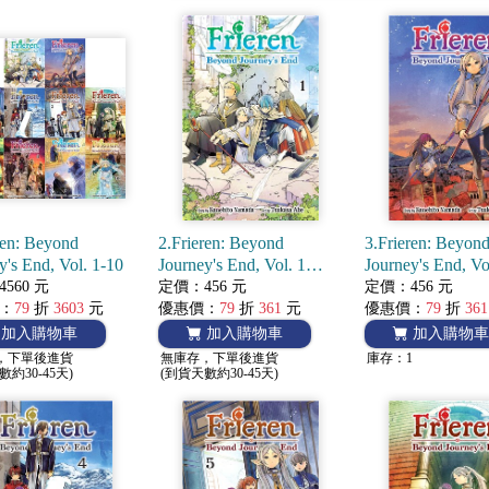
ren: Beyond
2.Frieren: Beyond
3.Frieren: Beyon
y's End, Vol. 1-10
Journey's End, Vol. 1
Journey's End, Vo
(Manga) 葬送的芙莉蓮
(Manga) 葬送
560 元
定價：456 元
定價：456 元
：
79
折
3603
元
優惠價：
79
折
361
元
優惠價：
79
折
361
加入購物車
加入購物車
加入購物車
，下單後進貨
無庫存，下單後進貨
庫存：1
數約30-45天)
(到貨天數約30-45天)