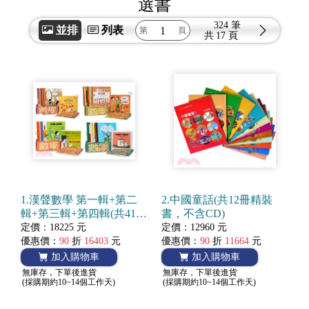
選書
324 筆
並排
列表
共
17 頁
1.漢聲數學 第一輯+第二
2.中國童話(共12冊精裝
輯+第三輯+第四輯(共41書
書，不含CD)
+4本媽媽手冊)
定價：18225 元
定價：12960 元
優惠價：
90
折
16403
元
優惠價：
90
折
11664
元
加入購物車
加入購物車
無庫存，下單後進貨
無庫存，下單後進貨
(採購期約10~14個工作天)
(採購期約10~14個工作天)