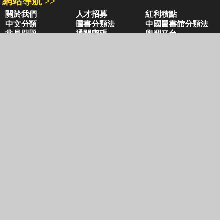
網站導航 >>
關於我們
人才招募
紅利積點
中文分類
圖書分類法
中國圖書館分類法
常見問題
通關密碼
學習平台
空中大學購書
閱讀潮評
好站連結
聚焦三民 >>
三民書局
三民出版
本站著作權屬弘雅三民圖書股份有限公司
及相關著作權所有人所有
Copyright © San Min Book Co.,Ltd.
All Rights Reserved.