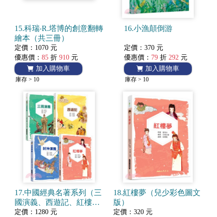
15.科瑞‧R.塔博的創意翻轉
16.小漁顛倒游
繪本（共三冊）
定價：1070 元
定價：370 元
優惠價：
85
折
910
元
優惠價：
79
折
292
元
加入購物車
加入購物車
庫存 > 10
庫存 > 10
17.中國經典名著系列（三
18.紅樓夢（兒少彩色圖文
國演義、西遊記、紅樓
版）
夢、封神演義）
定價：1280 元
定價：320 元