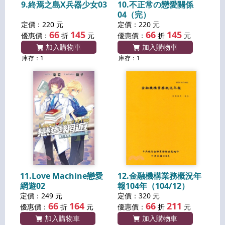
9.終焉之島X兵器少女03
10.不正常の戀愛關係
04（完）
定價：220 元
定價：220 元
66
145
66
145
優惠價：
折
元
優惠價：
折
元
加入購物車
加入購物車
庫存：1
庫存：1
11.Love Machine戀愛
12.金融機構業務概況年
網遊02
報104年（104/12）
定價：249 元
定價：320 元
66
164
66
211
優惠價：
折
元
優惠價：
折
元
加入購物車
加入購物車