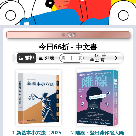
選單
今日66折
- 中文書
452 筆
並排
列表
共
23 頁
1.新基本小六法（2025
2.離線：登出讓你陷入險