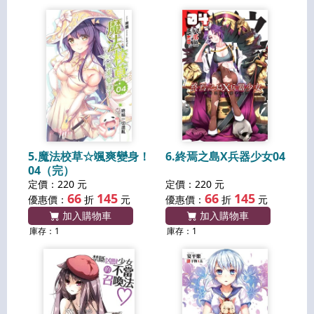
5.魔法校草☆颯爽變身！
6.終焉之島X兵器少女04
04（完）
定價：220 元
定價：220 元
66
145
66
145
優惠價：
折
元
優惠價：
折
元
加入購物車
加入購物車
庫存：1
庫存：1