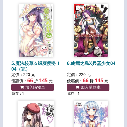
5.魔法校草☆颯爽變身！
6.終焉之島X兵器少女04
04（完）
定價：220 元
定價：220 元
66
145
66
145
優惠價：
折
元
優惠價：
折
元
加入購物車
加入購物車
庫存：1
庫存：1