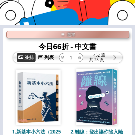
選單
今日66折
- 中文書
452 筆
並排
列表
共
23 頁
1.新基本小六法（2025
2.離線：登出讓你陷入險