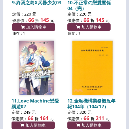
9.終焉之島X兵器少女03
10.不正常の戀愛關係
04（完）
定價：220 元
定價：220 元
66
145
66
145
優惠價：
折
元
優惠價：
折
元
加入購物車
加入購物車
庫存：1
庫存：1
11.Love Machine戀愛
12.金融機構業務概況年
網遊02
報104年（104/12）
定價：249 元
定價：320 元
66
164
66
211
優惠價：
折
元
優惠價：
折
元
加入購物車
加入購物車