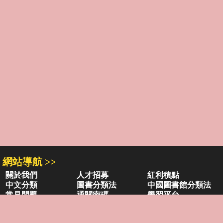
網站導航 >>
關於我們
人才招募
紅利積點
中文分類
圖書分類法
中國圖書館分類法
常見問題
通關密碼
學習平台
空中大學購書
閱讀潮評
好站連結