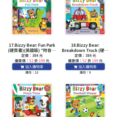
17.Bizzy Bear: Fun Park
18.Bizzy Bear:
(硬頁書)(英國版) *附音檔
Breakdown Truck (硬頁
QRCode*
書)(英國版) *附音檔
定價：384 元
定價：384 元
QRCode*
優惠價：
52
折
199
元
優惠價：
52
折
199
元
加入購物車
加入購物車
庫存：10
庫存：9