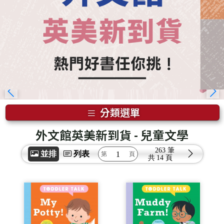
分類選單
外文館英美新到貨
- 兒童文學
263 筆
並排
列表
共
14 頁