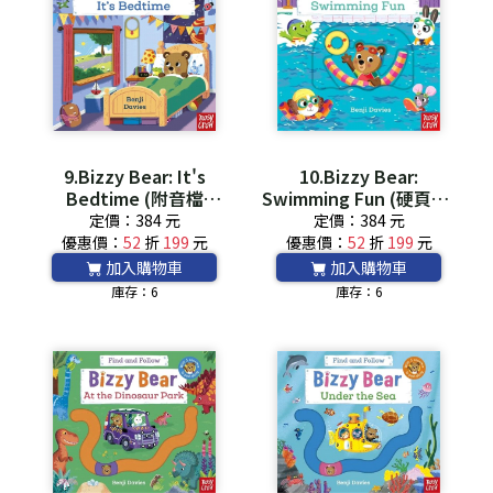
9.Bizzy Bear: It's
10.Bizzy Bear:
Bedtime (附音檔
Swimming Fun (硬頁書)
QRcode)
(英國版)*附音檔
定價：384 元
定價：384 元
QRCode*
優惠價：
52
折
199
元
優惠價：
52
折
199
元
加入購物車
加入購物車
庫存：6
庫存：6