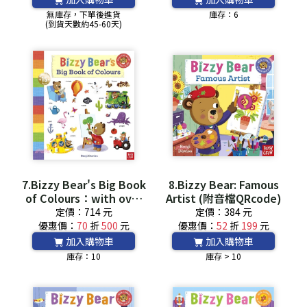
無庫存，下單後進貨
庫存：6
(到貨天數約45-60天)
7.Bizzy Bear's Big Book
8.Bizzy Bear: Famous
of Colours：with over
Artist (附音檔QRcode)
300 colourful words to
定價：714 元
定價：384 元
read and learn!
優惠價：
70
折
500
元
優惠價：
52
折
199
元
加入購物車
加入購物車
庫存：10
庫存 > 10