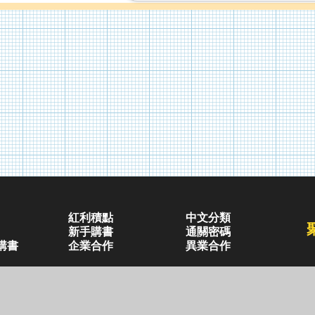
紅利積點
中文分類
新手購書
通關密碼
購書
企業合作
異業合作
兒童・青少年(7歲以上)