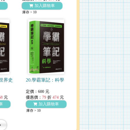
加入購物車
庫存 > 10
：世界史
20.學霸筆記：科學
定價：600 元
58
元
優惠價：
79
折
474
元
車
加入購物車
庫存 > 10