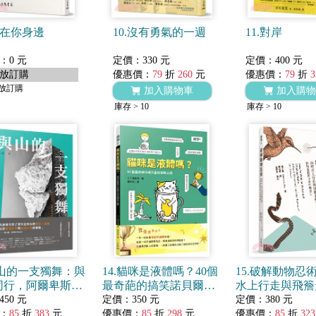
我在你身邊
10.沒有勇氣的一週
11.對岸
：0 元
定價：330 元
定價：400 元
放訂購
優惠價：
79
折
260
元
優惠價：
79
折
3
放訂購
加入購物車
加入購物
庫存 > 10
庫存 > 10
與山的一支獨舞：與
14.貓咪是液體嗎？40個
15.破解動物忍
同行，阿爾卑斯山
最奇葩的搞笑諾貝爾獎
水上行走與飛簷
之旅
主題
動物運動與未來
50 元
定價：350 元
定價：380 元
人
：
85
折
383
元
優惠價：
85
折
298
元
優惠價：
85
折
323