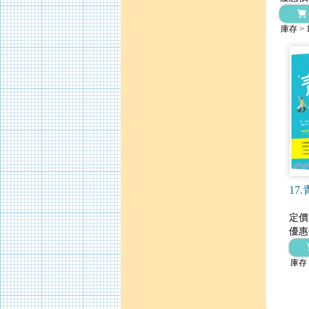
庫存 > 
17
定價
優惠
庫存