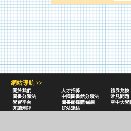
網站導航 >>
關於我們
人才招募
禮券兌換
圖書分類法
中國圖書館分類法
常見問題
學習平台
圖書館採購/編目
空中大學
閱讀潮評
好站連結
圖書目錄 >>
三民・東大・弘雅三民
小山丘童書(0-6歲)