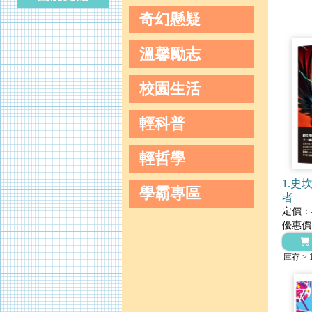
奇幻懸疑
溫馨勵志
校園生活
輕科普
輕哲學
1.史
學霸專區
者
定價：4
優惠價
庫存 > 