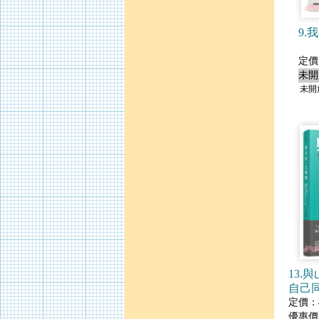
9.
定價
未開
未開
13.
自己
攀登
定價：4
優惠價