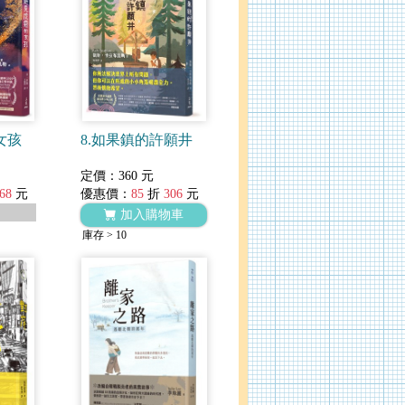
女孩
8.如果鎮的許願井
定價：360 元
68
元
優惠價：
85
折
306
元
加入購物車
庫存 > 10