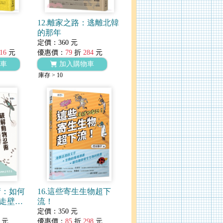
12.離家之路：逃離北韓
的那年
定價：360 元
16
元
優惠價：
79
折
284
元
車
加入購物車
庫存 > 10
術：如何
16.這些寄生生物超下
走壁？
流！
的機器
定價：350 元
元
優惠價：
85
折
298
元