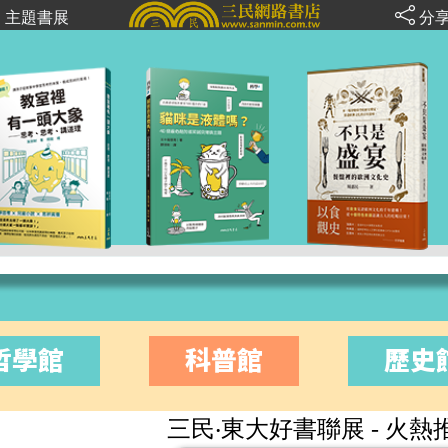
主題書展
分
哲學館
科普館
歷史
三民‧東大好書聯展
- 火熱