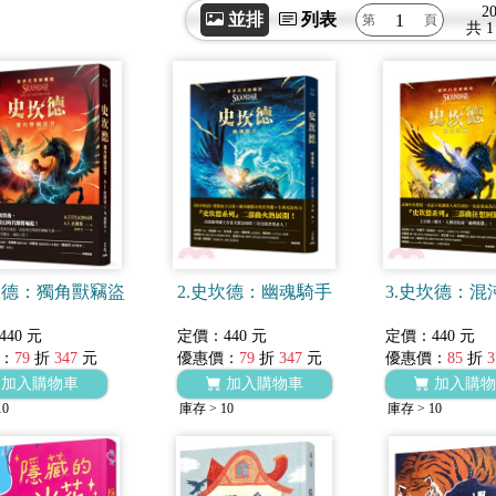
2
並排
列表
共
1
坎德：獨角獸竊盜
2.史坎德：幽魂騎手
3.史坎德：混
40 元
定價：440 元
定價：440 元
：
79
折
347
元
優惠價：
79
折
347
元
優惠價：
85
折
3
加入購物車
加入購物車
加入購物
10
庫存 > 10
庫存 > 10