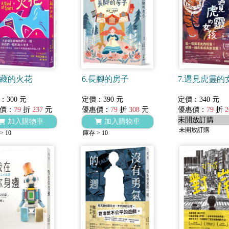
隱藏的火花
6.長腳的房子
7.遇見虎靈的
：300 元
定價：390 元
定價：340 元
價：
79
折
237
元
優惠價：
79
折
308
元
優惠價：
79
折
2
未開放訂購
加入購物車
加入購物車
未開放訂購
> 10
庫存 > 10