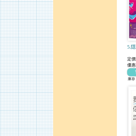
5.
定價
優惠
庫存 