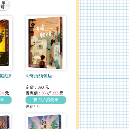
0 筆
 頁
沌試煉
4.奇蹟麵包店
定價：390 元
74
元
優惠價：
85
折
332
元
車
加入購物車
庫存 > 10