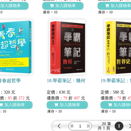
加入購物車
加入購物車
加入購物車
10
庫存 > 10
庫存 > 10
.青春超哲學
18.學霸筆記：幾何
19.學霸筆記
：320 元
定價：630 元
定價：580 元
價：
85
折
272
元
優惠價：
79
折
497
元
優惠價：
79
折
4
加入購物車
加入購物車
加入購物
：10
庫存 > 10
庫存 > 10
20 筆
1
共
1 頁