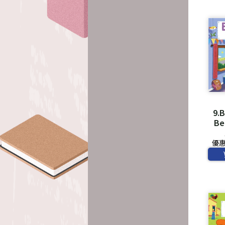
9.B
Be
優