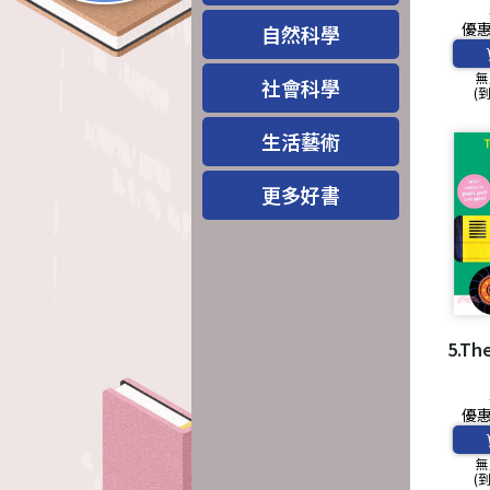
優
自然科學
無
社會科學
(
生活藝術
更多好書
5.Th
優
無
(