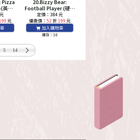
: Pizza
20.Bizzy Bear:
)(英國
Football Player (硬頁
ode*
書)(英國版)*附音檔
 元
定價：384 元
QRCode*
199
元
優惠價：
52
折
199
元
車
加入購物車
庫存：10
5
14