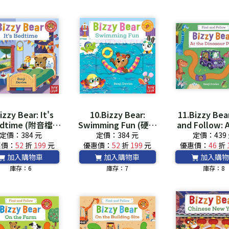
izzy Bear: It's
10.Bizzy Bear:
11.Bizzy Bea
dtime (附音檔
Swimming Fun (硬頁
and Follow: 
QRcode)
書)(英國版)*附音檔
Dinosaur Par
定價：384 元
定價：384 元
定價：439
QRCode*
QRCode
惠價：
52
折
199
元
優惠價：
52
折
199
元
優惠價：
46
折
加入購物車
加入購物車
加入購物
庫存：6
庫存：7
庫存：8