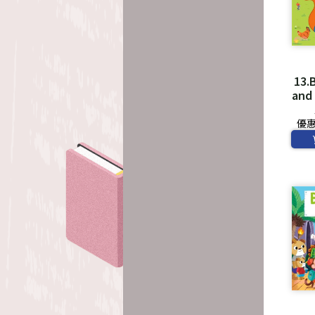
13.
and 
Farm
優