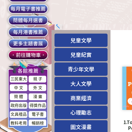
兒童文學
兒童紀實
青少年文學
大人文學
商業經濟
心理勵志
1.T
圖文漫畫
P