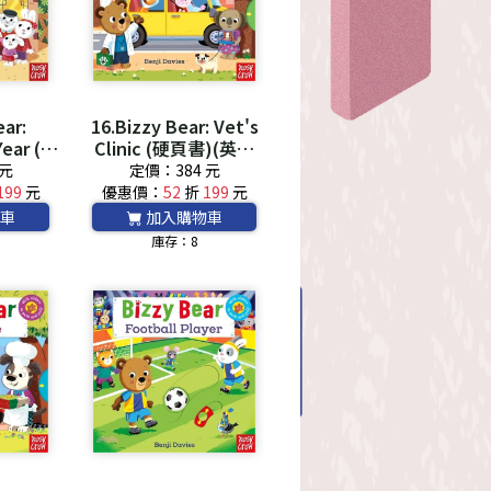
ear:
16.Bizzy Bear: Vet's
Year (硬
Clinic (硬頁書)(英國
 *附音檔
版) *附音檔QRCode*
 元
定價：384 元
*
199
元
優惠價：
52
折
199
元
車
加入購物車
庫存：8