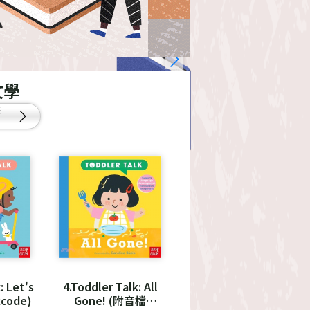
文學
筆
: Let's
4.Toddler Talk: All
code)
Gone! (附音檔