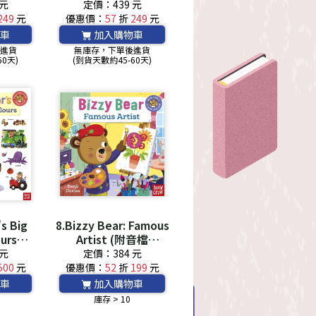
QRcode)
 元
定價：439 元
249
元
優惠價：
57
折
249
元
車
加入購物車
後進貨
無庫存，下單後進貨
60天)
(到貨天數約45-60天)
's Big
8.Bizzy Bear: Famous
ours：
Artist (附音檔
300
QRcode)
 元
定價：384 元
rds to
500
元
優惠價：
52
折
199
元
arn!
車
加入購物車
庫存 > 10