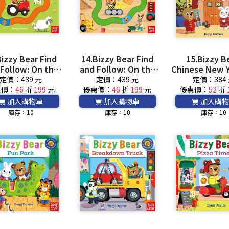
Bizzy Bear Find
14.Bizzy Bear Find
15.Bizzy B
Follow: On the
and Follow: On the
Chinese New 
 *附音檔QRCode*
Building Site *附音檔
頁書)(英國版)
定價：439 元
定價：439 元
定價：384
QRCode*
QRCode
惠價：
46
折
199
元
優惠價：
46
折
199
元
優惠價：
52
折
加入購物車
加入購物車
加入購物
庫存：10
庫存：10
庫存：10