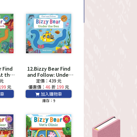
r Find
12.Bizzy Bear Find
At the
and Follow: Under
k *附音檔
the Sea *附音檔
 元
定價：439 元
*
QRCode*
199
元
優惠價：
46
折
199
元
車
加入購物車
庫存：9