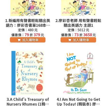
1.
新編用有聲書輕鬆聽出英
2.
廖彩杏老師 用有聲書輕鬆
語力：廖彩杏書單168本英
聽出英語力 主題1
語啟蒙經典
定價：480 元
定價：5012 元
79
379
73
3658
優惠價：
折
元
優惠價：
折
元
加入購物車
加入購物車
3.
A Child's Treasury of
4.
I Am Not Going to Get
Nursery Rhymes (1精裝
Up Today! (精裝本) 廖彩