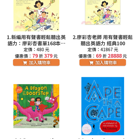
1.
新編用有聲書輕鬆聽出英
2.
廖彩杏老師 用有聲書輕鬆
語力：廖彩杏書單168本英
聽出英語力 經典100
語啟蒙經典
定價：480 元
定價：41867 元
79
379
69
28888
優惠價：
折
元
優惠價：
折
元
加入購物車
加入購物車