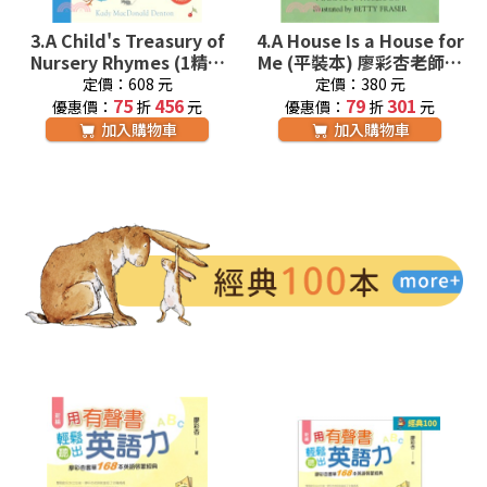
3.
A Child's Treasury of
4.
A House Is a House for
Nursery Rhymes (1精裝
Me (平裝本) 廖彩杏老師推
+內附音檔網址) 廖彩杏老
薦有聲書第2年第29週
定價：608 元
定價：380 元
師推薦有聲書第2年第20週
75
456
79
301
優惠價：
折
元
優惠價：
折
元
加入購物車
加入購物車
經典100