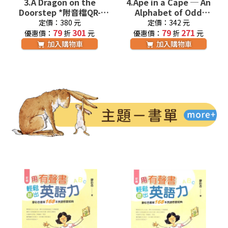
3.
A Dragon on the
4.
Ape in a Cape ─ An
Doorstep *附音檔QR-
Alphabet of Odd
Code 廖彩杏老師推薦有聲
Animals 廖彩杏老師推薦
定價：380 元
定價：342 元
書第33週
79
301
有聲書第7週
79
271
優惠價：
折
元
優惠價：
折
元
加入購物車
加入購物車
主題書單