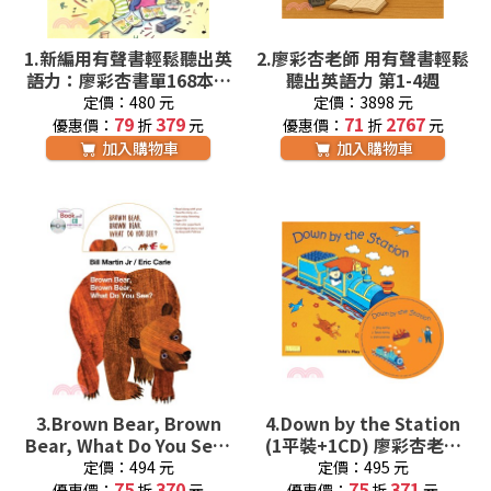
1.
新編用有聲書輕鬆聽出英
2.
廖彩杏老師 用有聲書輕鬆
語力：廖彩杏書單168本英
聽出英語力 第1-4週
語啟蒙經典
定價：480 元
定價：3898 元
79
379
71
2767
優惠價：
折
元
優惠價：
折
元
加入購物車
加入購物車
3.
Brown Bear, Brown
4.
Down by the Station
Bear, What Do You See?
(1平裝+1CD) 廖彩杏老師
(1平裝+1CD) 廖彩杏老師
推薦有聲書第3週
定價：494 元
定價：495 元
推薦有聲書第1週
75
370
75
371
優惠價：
折
元
優惠價：
折
元