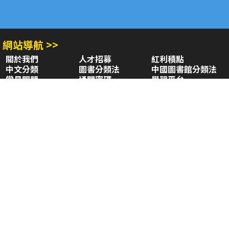
網站導航 >>
關於我們
人才招募
紅利積點
中文分類
圖書分類法
中國圖書館分類法
常見問題
通關密碼
學習平台
空中大學購書
閱讀潮評
好站連結
聚焦三民 >>
三民書局
三民出版