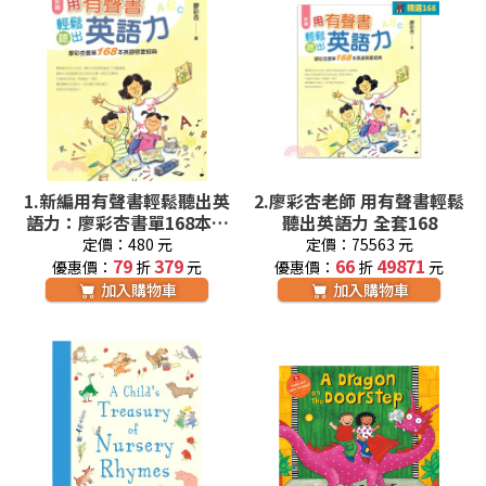
1.
新編用有聲書輕鬆聽出英
2.
廖彩杏老師 用有聲書輕鬆
語力：廖彩杏書單168本英
聽出英語力 全套168
語啟蒙經典
定價：480 元
定價：75563 元
79
379
66
49871
優惠價：
折
元
優惠價：
折
元
加入購物車
加入購物車