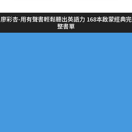
廖彩杏-用有聲書輕鬆聽出英語力 168本啟蒙經典完
整書單