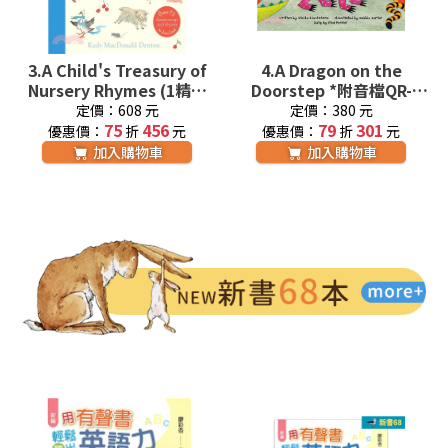
3.
A Child's Treasury of
4.
A Dragon on the
Nursery Rhymes (1精裝
Doorstep *附音檔QR-
+內附音檔網址) 廖彩杏老
Code 廖彩杏老師推薦有聲
定價：608 元
定價：380 元
師推薦有聲書第2年第20週
75
456
書第33週
79
301
優惠價：
折
元
優惠價：
折
元
加入購物車
加入購物車
新書68