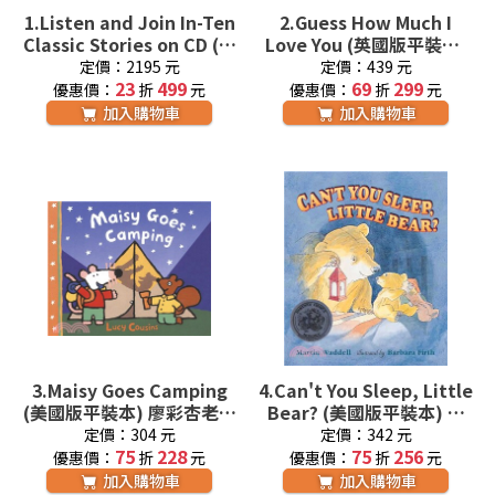
1.
Listen and Join In-Ten
2.
Guess How Much I
Classic Stories on CD (盒
Love You (英國版平裝本)
裝10片CD) 廖彩杏老師推
廖彩杏老師推薦有聲書第21
定價：2195 元
定價：439 元
23
薦
499
69
週
299
優惠價：
折
元
優惠價：
折
元
加入購物車
加入購物車
3.
Maisy Goes Camping
4.
Can't You Sleep, Little
(美國版平裝本) 廖彩杏老師
Bear? (美國版平裝本) 廖
推薦有聲書第34週
彩杏老師推薦有聲書第2年
定價：304 元
定價：342 元
75
228
第7週
75
256
優惠價：
折
元
優惠價：
折
元
加入購物車
加入購物車