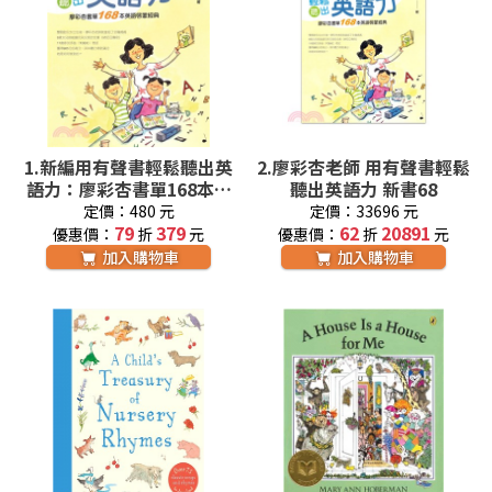
1.
新編用有聲書輕鬆聽出英
2.
廖彩杏老師 用有聲書輕鬆
語力：廖彩杏書單168本英
聽出英語力 新書68
語啟蒙經典
定價：480 元
定價：33696 元
79
379
62
20891
優惠價：
折
元
優惠價：
折
元
加入購物車
加入購物車