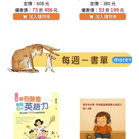
+內附音檔網址) 廖彩杏老
杏老師推薦有聲書第2年第
定價：608 元
定價：380 元
師推薦有聲書第2年第20週
75
456
20週
53
199
優惠價：
折
元
優惠價：
折
元
加入購物車
加入購物車
每週書單