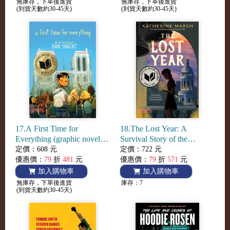
無庫存，下單後進貨
無庫存，下單後進貨
(到貨天數約30-45天)
(到貨天數約30-45天)
17.A First Time for
18.The Lost Year: A
Everything (graphic novel)
Survival Story of the
(National Book Awards
Ukrainian Famine (National
定價：608 元
定價：722 元
Winner)
Book Awards Finalist)
優惠價：
79
折
481
元
優惠價：
79
折
571
元
加入購物車
加入購物車
無庫存，下單後進貨
庫存：7
(到貨天數約30-45天)