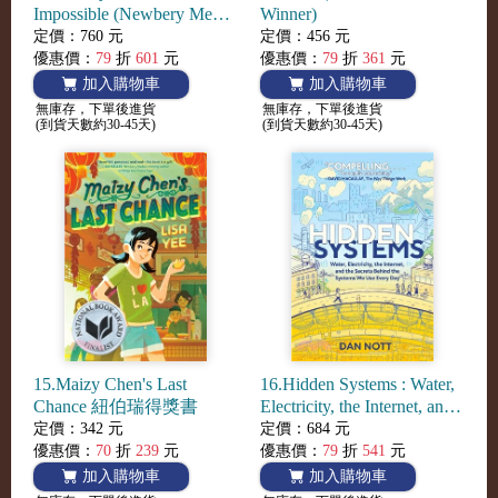
Impossible (Newbery Medal
Winner)
Winner)
定價：760 元
定價：456 元
優惠價：
79
折
601
元
優惠價：
79
折
361
元
加入購物車
加入購物車
無庫存，下單後進貨
無庫存，下單後進貨
(到貨天數約30-45天)
(到貨天數約30-45天)
15.Maizy Chen's Last
16.Hidden Systems : Water,
Chance 紐伯瑞得獎書
Electricity, the Internet, and
the Secrets Behind the
定價：342 元
定價：684 元
Systems We Use Every Day
優惠價：
70
折
239
元
優惠價：
79
折
541
元
(A Graphic Novel) (National
加入購物車
加入購物車
Book Awards Longlist)