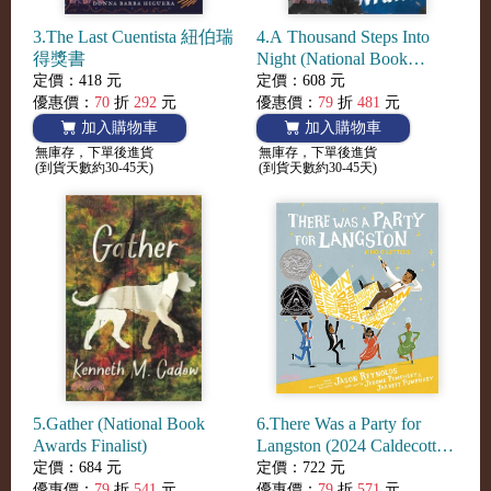
3.The Last Cuentista 紐伯瑞
4.A Thousand Steps Into
得獎書
Night (National Book
Awards Longlist)
定價：418 元
定價：608 元
優惠價：
70
折
292
元
優惠價：
79
折
481
元
加入購物車
加入購物車
無庫存，下單後進貨
無庫存，下單後進貨
(到貨天數約30-45天)
(到貨天數約30-45天)
5.Gather (National Book
6.There Was a Party for
Awards Finalist)
Langston (2024 Caldecott
Medal Honor)
定價：684 元
定價：722 元
優惠價：
79
折
541
元
優惠價：
79
折
571
元