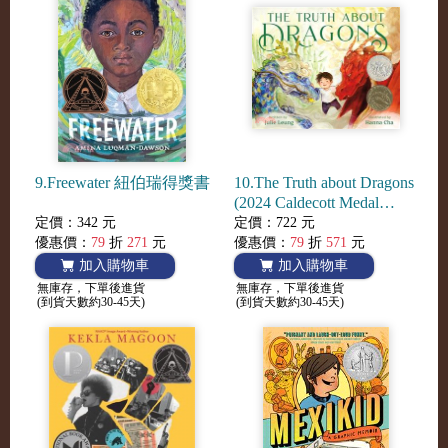
9.Freewater 紐伯瑞得獎書
10.The Truth about Dragons
(2024 Caldecott Medal
Honor)
定價：342 元
定價：722 元
優惠價：
79
折
271
元
優惠價：
79
折
571
元
加入購物車
加入購物車
無庫存，下單後進貨
無庫存，下單後進貨
(到貨天數約30-45天)
(到貨天數約30-45天)