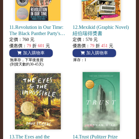
11.Revolution in Our Time:
12.Mexikid (Graphic Novel)
The Black Panther Party's
紐伯瑞得獎書
Promise to the People
定價：760 元
定價：570 元
(National Book Awards
優惠價：
79
折
601
元
優惠價：
79
折
451
元
Finalist)
加入購物車
加入購物車
無庫存，下單後進貨
庫存：1
(到貨天數約30-45天)
13.The Eyes and the
14.Trust (Pulitzer Prize