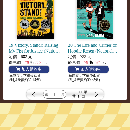
19.Victory. Stand!: Raising
20.The Life and Crimes of
My Fist for Justice (National
Hoodie Rosen (National
Book Awards Finalist)
Book Awards Longlist)
定價：682 元
定價：722 元
優惠價：
79
折
539
元
優惠價：
79
折
571
元
加入購物車
加入購物車
無庫存，下單後進貨
無庫存，下單後進貨
(到貨天數約30-45天)
(到貨天數約30-45天)
111 筆
共
6 頁