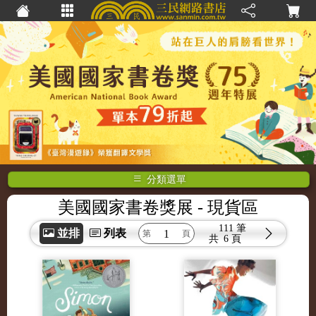
分類選單
美國國家書卷獎展
- 現貨區
111 筆
並排
列表
共
6 頁