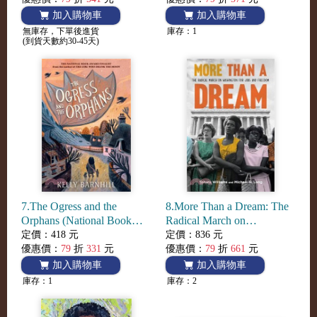
加入購物車
加入購物車
無庫存，下單後進貨
庫存：1
(到貨天數約30-45天)
7.The Ogress and the
8.More Than a Dream: The
Orphans (National Book
Radical March on
Awards Finalist)
Washington for Jobs and
定價：418 元
定價：836 元
Freedom (National Book
優惠價：
79
折
331
元
優惠價：
79
折
661
元
Awards Longlist)
加入購物車
加入購物車
庫存：1
庫存：2