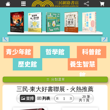
青少年館
哲學館
科普館
歷史館
養生智慧
館
分類選單
三民‧東大好書聯展
- 火熱推薦
20 筆
並排
列表
共
1 頁