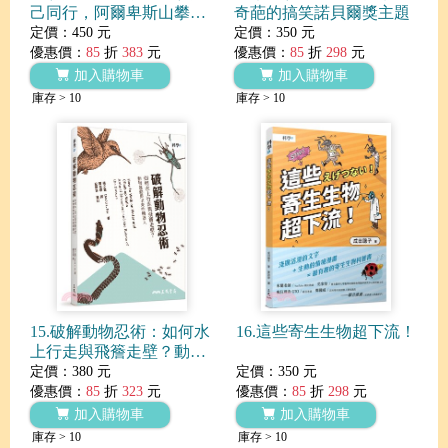
己同行，阿爾卑斯山攀登
奇葩的搞笑諾貝爾獎主題
之旅
定價：450 元
定價：350 元
優惠價：
85
折
383
元
優惠價：
85
折
298
元
加入購物車
加入購物車
庫存 > 10
庫存 > 10
15.破解動物忍術：如何水
16.這些寄生生物超下流！
上行走與飛簷走壁？動物
運動與未來的機器人
定價：380 元
定價：350 元
優惠價：
85
折
323
元
優惠價：
85
折
298
元
加入購物車
加入購物車
庫存 > 10
庫存 > 10