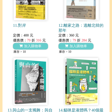
11.對岸
12.離家之路：逃離北韓的
那年
定價：400 元
定價：360 元
優惠價：
79
折
316
元
優惠價：
79
折
284
元
加入購物車
加入購物車
庫存 > 10
庫存 > 10
13.與山的一支獨舞：與自
14.貓咪是液體嗎？40個最