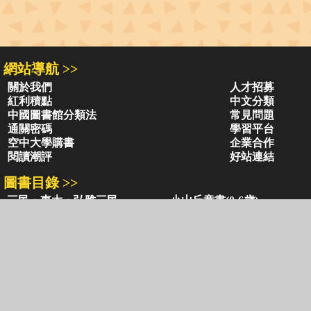
網站導航 >>
關於我們
人才招募
紅利積點
中文分類
中國圖書館分類法
常見問題
通關密碼
學習平台
空中大學購書
企業合作
閱讀潮評
好站連結
圖書目錄 >>
三民・東大・弘雅三民
小山丘童書(0-6歲)
古籍圖書目錄
古典圖書目錄
聯絡資訊 >>
網路書店
復北店
台北市復興北路386號
台北市復興北路386號
電話：02-2500-6600轉 130、131
電話：02-2500-6600
客服信箱：
ec@sanmin.com.tw
營業時間：AM11:00 - PM09:00