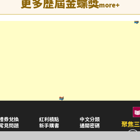
更多歷屆金蝶獎
more+
禮券兌換
紅利積點
中文分類
聚焦三
常見問題
新手購書
通關密碼
空中大學購書
企業合作
異業合作