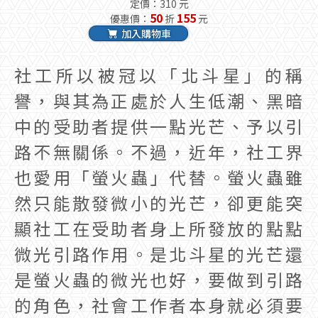
定價：310 元
50
155
優惠價：
折
元
加入購物車
社工所以被冠以「北斗星」的稱
譽，與其為正處於人生低潮、黑暗
中的受助者提供一點光芒、予以引
路不無關係。不過，近年，社工界
也愛用「螢火蟲」代替。螢火蟲雖
然只能散發微小的光芒，卻更能突
顯社工在受助者身上所發放的點點
微光引路作用。是北斗星的光芒還
是螢火蟲的微光也好，要做到引路
的角色，社會工作者本身就必須要