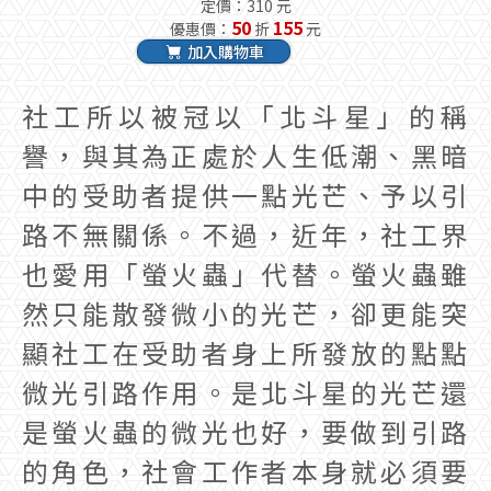
定價：310 元
50
155
優惠價：
折
元
加入購物車
社工所以被冠以「北斗星」的稱
譽，與其為正處於人生低潮、黑暗
中的受助者提供一點光芒、予以引
路不無關係。不過，近年，社工界
也愛用「螢火蟲」代替。螢火蟲雖
然只能散發微小的光芒，卻更能突
顯社工在受助者身上所發放的點點
微光引路作用。是北斗星的光芒還
是螢火蟲的微光也好，要做到引路
的角色，社會工作者本身就必須要