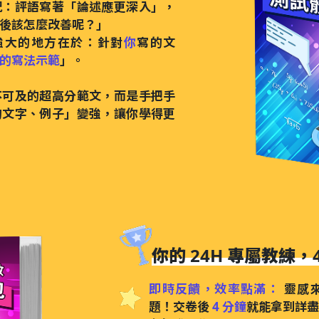
況：評語寫著「論述應更深入」，
後該怎麼改善呢？」
最強大的地方在於：針對
你
寫的文
的寫法示範
」。
不可及的超高分範文，而是手把手
的文字、例子」變強，讓你學得更
你的 24H 專屬教練，
即時反饋，效率點滿：
靈感
題！交卷後
4 分鐘
就能拿到詳