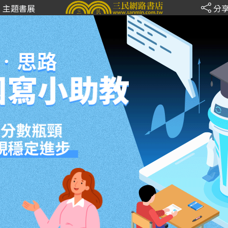
主題書展
分