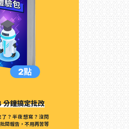
4 分鐘搞定批改
來了？半夜想寫？沒問
盡批閱報告，不用再苦等