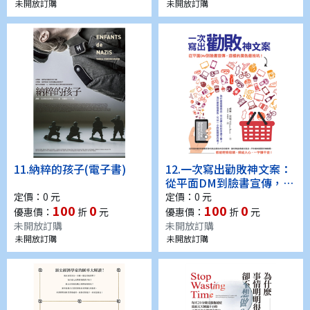
未開放訂購
未開放訂購
11.
納粹的孩子(電子書)
12.
一次寫出勸敗神文案：
從平面DM到臉書宣傳，這
樣的廣告最推坑！(電子書)
定價：0 元
定價：0 元
100
0
100
0
優惠價：
折
元
優惠價：
折
元
未開放訂購
未開放訂購
未開放訂購
未開放訂購