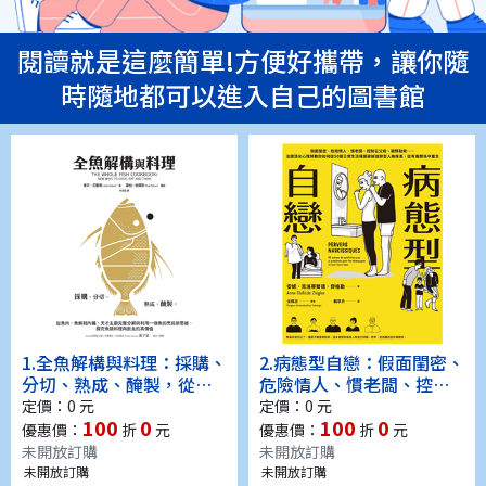
閱讀就是這麼簡單!方便好攜帶，讓你隨
時隨地都可以進入自己的圖書館
1.
全魚解構與料理：採購、
2.
病態型自戀：假面閨密、
分切、熟成、醃製，從魚
危險情人、慣老闆、控制
肉、魚鱗到內臟，天才主
狂父母、親情勒索……法
定價：0 元
定價：0 元
100
0
100
0
廚完整分解與利用一條魚
國頂尖心理師教你如何從
優惠價：
折
元
優惠價：
折
元
的烹飪新思維，探究魚類
50個日常生活場景破解自
未開放訂購
未開放訂購
料理與飲食的真價值(電子
戀型人格疾患，從有毒關
未開放訂購
未開放訂購