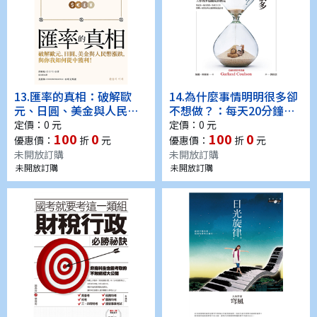
13.
匯率的真相：破解歐
14.
為什麼事情明明很多卻
元、日圓、美金與人民幣
不想做？：每天20分鐘克
漲跌，與你我如何從中獲
服拖延症，從此天天睡滿8
定價：0 元
定價：0 元
100
0
100
0
利！(電子書)
小時，工作再多也能從容
優惠價：
折
元
優惠價：
折
元
做完(電子書)
未開放訂購
未開放訂購
未開放訂購
未開放訂購