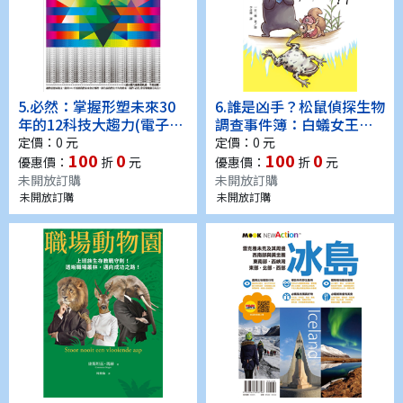
5.
必然：掌握形塑未來30
6.
誰是凶手？松鼠偵探生物
年的12科技大趨力(電子
調查事件簿：白蟻女王孤
書)
單死去，蚊母樹葉大變
定價：0 元
定價：0 元
100
0
100
0
形……34種動植物生死之
優惠價：
折
元
優惠價：
折
元
謎大揭密(電子書)
未開放訂購
未開放訂購
未開放訂購
未開放訂購