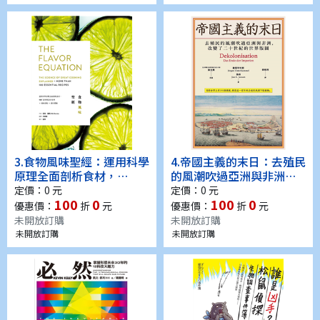
書)
係中重生(電子書)
3.
食物風味聖經：運用科學
4.
帝國主義的末日：去殖民
原理全面剖析食材，
的風潮吹過亞洲與非洲，
100+道料理設計案例×風
改變了二十世紀的世界版
定價：0 元
定價：0 元
100
0
100
0
味搭配×感官體驗(電子書)
圖(電子書)
優惠價：
折
元
優惠價：
折
元
未開放訂購
未開放訂購
未開放訂購
未開放訂購