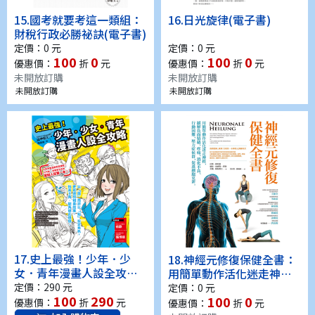
15.
國考就要考這一類組：
16.
日光旋律(電子書)
財稅行政必勝祕訣(電子書)
定價：0 元
定價：0 元
100
0
100
0
優惠價：
折
元
優惠價：
折
元
未開放訂購
未開放訂購
未開放訂購
未開放訂購
17.
史上最強！少年．少
18.
神經元修復保健全書：
女．青年漫畫人設全攻略
用簡單動作活化迷走神
(電子書)
經，緩解負面情緒、疼
定價：290 元
定價：0 元
100
290
100
0
痛、消化不良、行動困
優惠價：
折
元
優惠價：
折
元