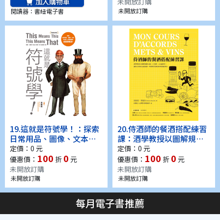
難、壓力症候群，促進細
加入購物車
未開放訂購
胞更新(電子書)
未開放訂購
閱讀器：書紐電子書
19.
這就是符號學！：探索
20.
侍酒師的餐酒搭配練習
日常用品、圖像、文本，
課：酒學教授以圖解規劃
76個人人都能懂的符號學
10週、15堂課、100道練
定價：0 元
定價：0 元
100
0
100
0
概念(電子書)
習，讓你自學成為葡萄
優惠價：
折
元
優惠價：
折
元
酒、啤酒與烈酒的料理搭
未開放訂購
未開放訂購
配專家(電子書)
未開放訂購
未開放訂購
每月電子書推薦