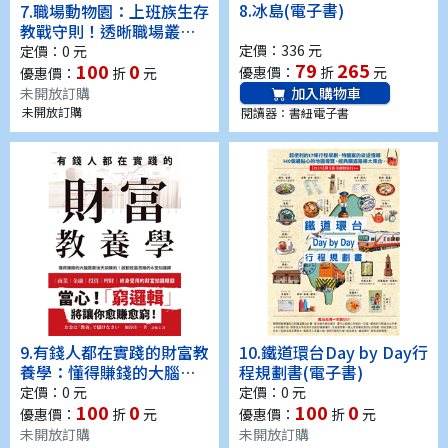
8.
冰島(電子書)
7.
職場動物園：上班族生存
教戰守則！透晰職場叢
林，邁向成功之路！(電子
定價：336 元
定價：0 元
79
265
100
0
書)
優惠價：
折
元
優惠價：
折
元
未開放訂購
加入購物車
未開放訂購
閱讀器：書紐電子書
9.
有錢人都在實踐的財富教
10.
鐵道環台Day by Day行
養學：懂得賺錢的大腦是
程規劃書(電子書)
靠後天訓練的！啟動致富
定價：0 元
定價：0 元
100
0
100
0
思維的6堂知識課(電子書)
優惠價：
折
元
優惠價：
折
元
未開放訂購
未開放訂購