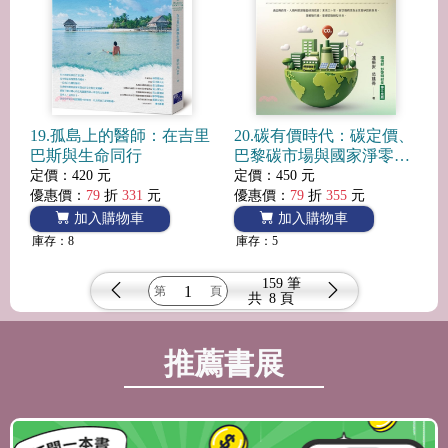
19.孤島上的醫師：在吉里
20.碳有價時代：碳定價、
巴斯與生命同行
巴黎碳市場與國家淨零治
理的機會與挑戰
定價：420 元
定價：450 元
優惠價：
79
折
331
元
優惠價：
79
折
355
元
加入購物車
加入購物車
庫存：8
庫存：5
159 筆
共
8 頁
推薦書展