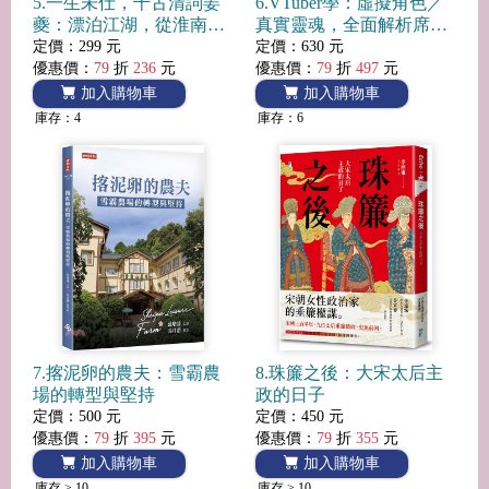
5.一生未仕，千古清詞姜
6.VTuber學：虛擬角色／
夔：漂泊江湖，從淮南皓
真實靈魂，全面解析席捲
月到江南梅影，他把南宋
網路世代的文化現象
定價：299 元
定價：630 元
的孤獨與相思，寫成白石
優惠價：
79
折
236
元
優惠價：
79
折
497
元
詞最清冷的月光
加入購物車
加入購物車
庫存：4
庫存：6
7.揢泥卵的農夫：雪霸農
8.珠簾之後：大宋太后主
場的轉型與堅持
政的日子
定價：500 元
定價：450 元
優惠價：
79
折
395
元
優惠價：
79
折
355
元
加入購物車
加入購物車
庫存 > 10
庫存 > 10