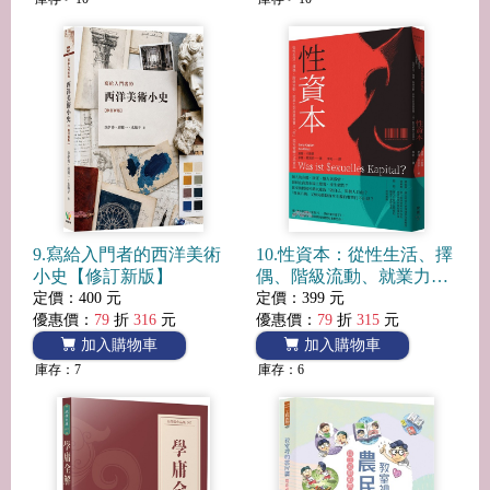
9.寫給入門者的西洋美術
10.性資本：從性生活、擇
小史【修訂新版】
偶、階級流動、就業力到
商業買賣，「性」如何被
定價：400 元
定價：399 元
轉化為資本
優惠價：
79
折
316
元
優惠價：
79
折
315
元
加入購物車
加入購物車
庫存：7
庫存：6