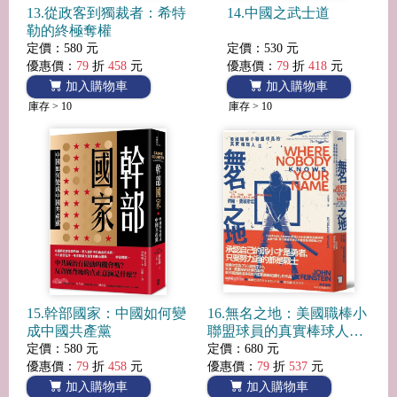
13.從政客到獨裁者：希特
14.中國之武士道
勒的終極奪權
定價：580 元
定價：530 元
優惠價：
79
折
458
元
優惠價：
79
折
418
元
加入購物車
加入購物車
庫存 > 10
庫存 > 10
15.幹部國家：中國如何變
16.無名之地：美國職棒小
成中國共產黨
聯盟球員的真實棒球人生
【當代報導文學名家費恩
定價：580 元
定價：680 元
斯坦經典之作】
優惠價：
79
折
458
元
優惠價：
79
折
537
元
加入購物車
加入購物車