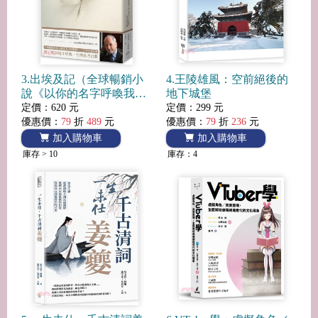
3.出埃及記（全球暢銷小
4.王陵雄風：空前絕後的
說《以你的名字呼喚我》
地下城堡
―作者首部自傳）
定價：620 元
定價：299 元
優惠價：
79
折
489
元
優惠價：
79
折
236
元
加入購物車
加入購物車
庫存 > 10
庫存：4