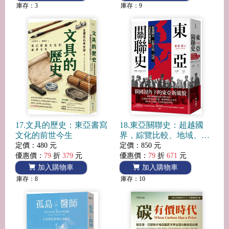
庫存：3
庫存：9
17.文具的歷史：東亞書寫
18.東亞關聯史：超越國
文化的前世今生
界，綜覽比較、地域、民
族的新歷史
定價：480 元
定價：850 元
優惠價：
79
折
379
元
優惠價：
79
折
671
元
加入購物車
加入購物車
庫存：8
庫存：10