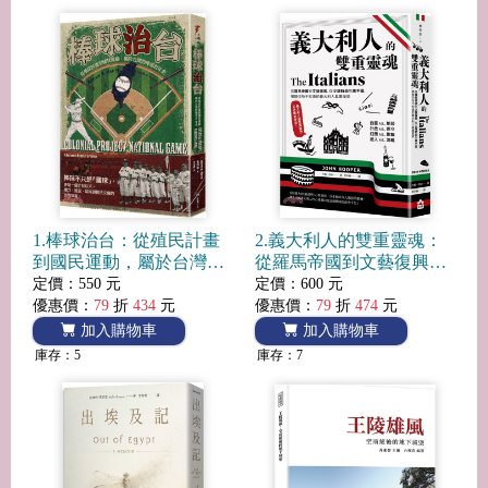
1.棒球治台：從殖民計畫
2.義大利人的雙重靈魂：
到國民運動，屬於台灣的
從羅馬帝國到文藝復興，
棒球百年史
從尖端時尚到黑手黨，揭
定價：550 元
定價：600 元
開你所不知道的義大利人
優惠價：
79
折
434
元
優惠價：
79
折
474
元
真實面貌
加入購物車
加入購物車
庫存：5
庫存：7