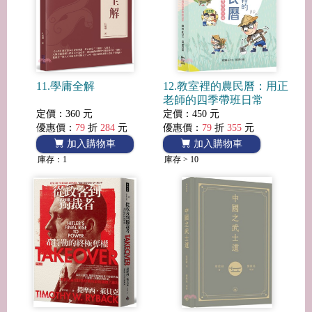
11.學庸全解
12.教室裡的農民曆：用正
老師的四季帶班日常
定價：360 元
定價：450 元
優惠價：
79
折
284
元
優惠價：
79
折
355
元
加入購物車
加入購物車
庫存：1
庫存 > 10