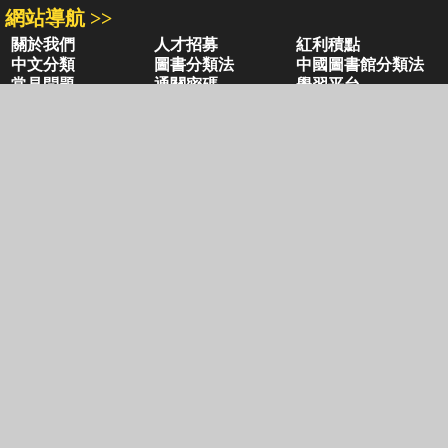
網站導航 >>
關於我們
人才招募
紅利積點
中文分類
圖書分類法
中國圖書館分類法
常見問題
通關密碼
學習平台
空中大學購書
閱讀潮評
好站連結
聚焦三民 >>
三民書局
三民出版
本站著作權屬弘雅三民圖書股份有限公司
及相關著作權所有人所有
Copyright © San Min Book Co.,Ltd.
All Rights Reserved.