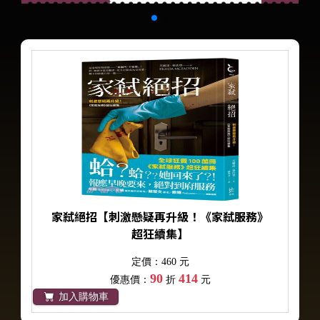
家弒絕招【刺激懸疑再升級！《家弒服務》
超狂續集】
定價：460 元
90
414
優惠價：
折
元
加入購物車