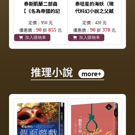
泰斯凱蘭二部曲
泰坦星的海妖（現
【《名為帝國的記
代科幻小說之父撼
憶》＋《名為和平
動文壇、探討自由
定價：950 元
定價：420 元
的荒蕪》雙書套
意志之異色經典）
90
855
90
378
優惠價：
折
元
優惠價：
折
元
書．呼應現實歷
加入購物車
加入購物車
史，雨果獎得獎文
學經典巨作】
推理小說
more+