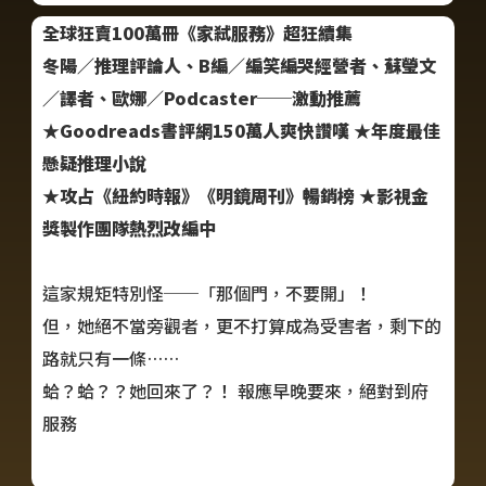
全球狂賣100萬冊《家弒服務》超狂續集
冬陽／推理評論人、B編／編笑編哭經營者、蘇瑩文
／譯者、歐娜／Podcaster──激動推薦
★Goodreads書評網150萬人爽快讚嘆 ★年度最佳
懸疑推理小說
★攻占《紐約時報》《明鏡周刊》暢銷榜 ★影視金
獎製作團隊熱烈改編中
這家規矩特別怪──「那個門，不要開」！
但，她絕不當旁觀者，更不打算成為受害者，剩下的
路就只有一條……
蛤？蛤？？她回來了？！ 報應早晚要來，絕對到府
服務