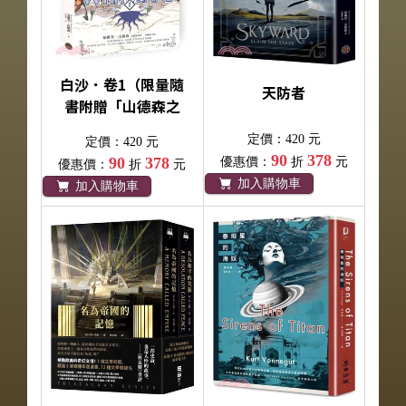
白沙．卷1（限量隨
天防者
書附贈「山德森之
年寰宇藏書票．御
定價：420 元
定價：420 元
沙而行」，邪惡奇
90
378
90
378
優惠價：
折
元
優惠價：
折
元
幻天才布蘭登．山
加入購物車
加入購物車
德森首部圖像小說
全彩精緻完整
版！）