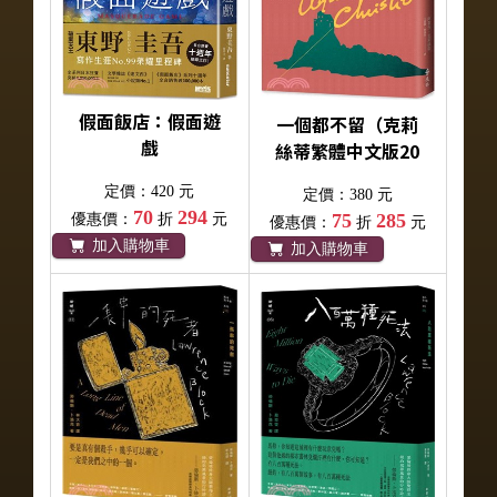
假面飯店：假面遊
一個都不留（克莉
戲
絲蒂繁體中文版20
週年紀念珍藏53）
定價：420 元
定價：380 元
70
294
75
285
優惠價：
折
元
優惠價：
折
元
加入購物車
加入購物車