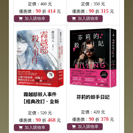
定價：460 元
定價：350 元
90
414
90
315
優惠價：
折
元
優惠價：
折
元
加入購物車
加入購物車
霧越邸殺人事件
芬莉的殺手日記
【經典改訂．全新
譯本】：雙面書衣
定價：420 元
定價：520 元
新裝特藏版
90
378
90
468
優惠價：
折
元
優惠價：
折
元
加入購物車
加入購物車