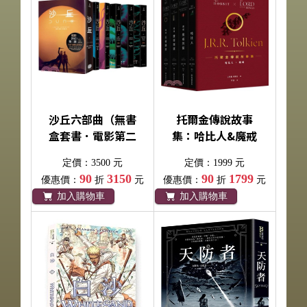
沙丘六部曲（無書
托爾金傳說故事
盒套書．電影第二
集：哈比人&魔戒
部書衣珍藏版）
【全新繁體中文譯
定價：3500 元
定價：1999 元
（共六冊）
本】（特價盒裝套
90
3150
90
1799
優惠價：
折
元
優惠價：
折
元
書）（共四冊）
加入購物車
加入購物車