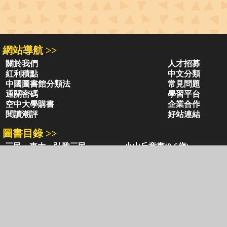
網站導航 >>
關於我們
人才招募
紅利積點
中文分類
中國圖書館分類法
常見問題
通關密碼
學習平台
空中大學購書
企業合作
閱讀潮評
好站連結
圖書目錄 >>
三民・東大・弘雅三民
小山丘童書(0-6歲)
古籍圖書目錄
古典圖書目錄
聯絡資訊 >>
網路書店
復北店
台北市復興北路386號
台北市復興北路386號
電話：02-2500-6600轉 130、131
電話：02-2500-6600
客服信箱：
ec@sanmin.com.tw
營業時間：AM11:00 - PM09:00