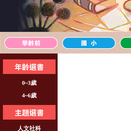
年齡選書
0~3歲
4~6歲
主題選書
人文社科