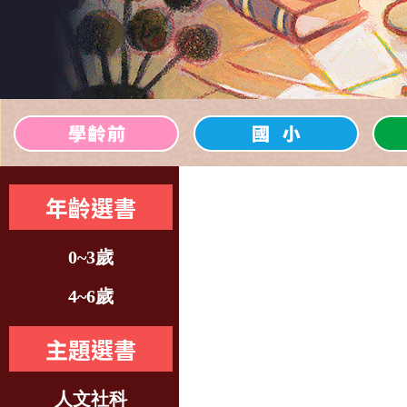
年齡選書
0~3歲
4~6歲
主題選書
人文社科