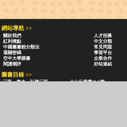
網站導航 >>
關於我們
人才招募
紅利積點
中文分類
中國圖書館分類法
常見問題
通關密碼
學習平台
空中大學購書
企業合作
閱讀潮評
好站連結
圖書目錄 >>
三民・東大・弘雅三民
小山丘童書(0-6歲)
古籍圖書目錄
古典圖書目錄
聯絡資訊 >>
網路書店
復北店
台北市復興北路386號
台北市復興北路386號
電話：02-2500-6600轉 130、131
電話：02-2500-6600
客服信箱：
ec@sanmin.com.tw
營業時間：AM11:00 - PM09:00