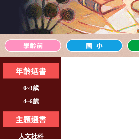
年齡選書
0~3歲
4~6歲
主題選書
人文社科