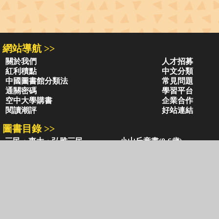
網站導航 >>
關於我們
人才招募
紅利積點
中文分類
中國圖書館分類法
常見問題
通關密碼
學習平台
空中大學購書
企業合作
閱讀潮評
好站連結
圖書目錄 >>
三民・東大・弘雅三民
小山丘童書(0-6歲)
古籍圖書目錄
古典圖書目錄
聯絡資訊 >>
網路書店
復北店
台北市復興北路386號
台北市復興北路386號
電話：02-2500-6600轉 130、131
電話：02-2500-6600
客服信箱：
ec@sanmin.com.tw
營業時間：AM11:00 - PM09:00