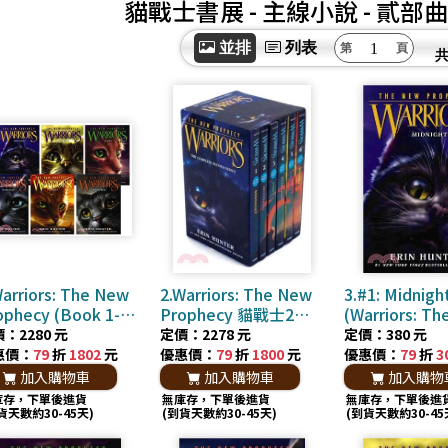
貓戰士書展
- 主線小說
- 貳部
並排
列表
Warriors: The New
2.Warriors: The New
3.#1: Midnigh
ophecy (Book 1-6)
Prophecy 貓戰士2部
(Warriors: T
共6本) 貓戰士2部曲
曲 (Boxed Set)(共 6
Prophecy)
：2280 元
定價：2278 元
定價：380 元
本)
惠價：
79
折
1802
元
優惠價：
79
折
1800
元
優惠價：
79
折
3
加入購物車
加入購物車
加入購物
庫存，下單後進貨
無庫存，下單後進貨
無庫存，下單後進
貨天數約30-45天)
(到貨天數約30-45天)
(到貨天數約30-45