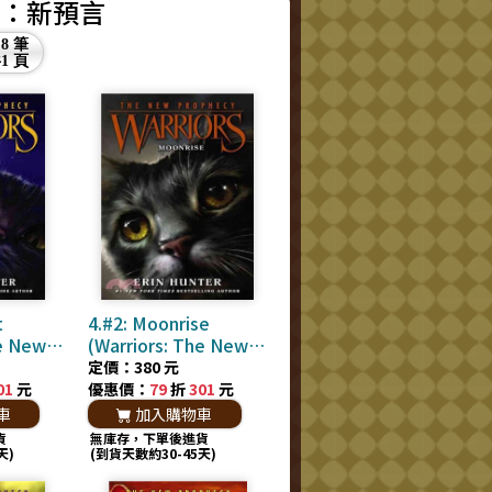
曲：新預言
8 筆
共
1 頁
t
4.#2: Moonrise
he New
(Warriors: The New
Prophecy)
定價：380 元
01
元
優惠價：
79
折
301
元
車
加入購物車
貨
無庫存，下單後進貨
天)
(到貨天數約30-45天)