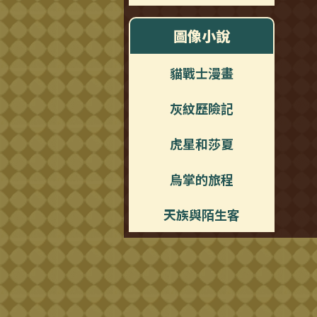
圖像小說
貓戰士漫畫
灰紋歷險記
虎星和莎夏
烏掌的旅程
天族與陌生客