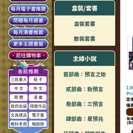
盒裝/套書
盒裝套書
散裝套書
主線小說
首部曲：預言之始
1.
貳部曲：新預言
Pr
(
定價
叁部曲：三預言
優
肆部曲：星預兆
無
(到