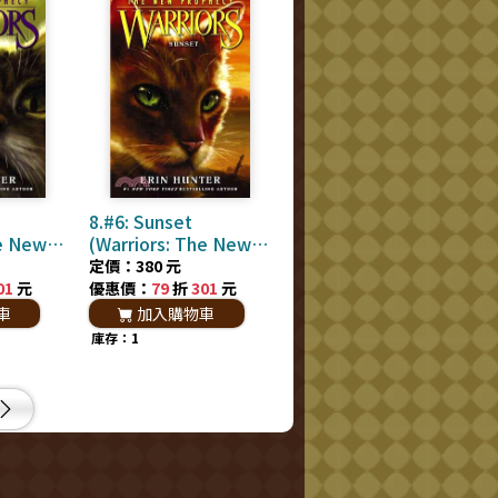
8.#6: Sunset
he New
(Warriors: The New
Prophecy)
定價：380 元
01
元
優惠價：
79
折
301
元
車
加入購物車
庫存：1