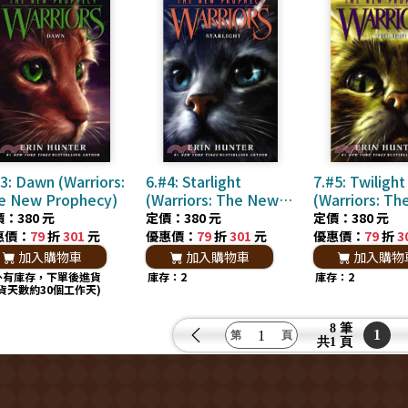
3: Dawn (Warriors:
6.#4: Starlight
7.#5: Twilight
e New Prophecy)
(Warriors: The New
(Warriors: T
Prophecy)
Prophecy)
：380 元
定價：380 元
定價：380 元
惠價：
79
折
301
元
優惠價：
79
折
301
元
優惠價：
79
折
3
加入購物車
加入購物車
加入購物
外有庫存，下單後進貨
庫存：2
庫存：2
貨天數約30個工作天)
8 筆
1
共
1 頁