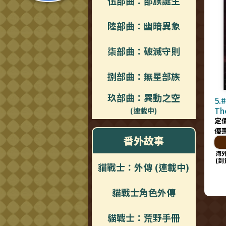
伍部曲：部族誕生
陸部曲：幽暗異象
柒部曲：破滅守則
捌部曲：無星部族
玖部曲：異動之空
5.#
Th
(連載中)
定價
優
番外故事
海
(到
貓戰士：外傳 (連載中)
貓戰士角色外傳
貓戰士：荒野手冊