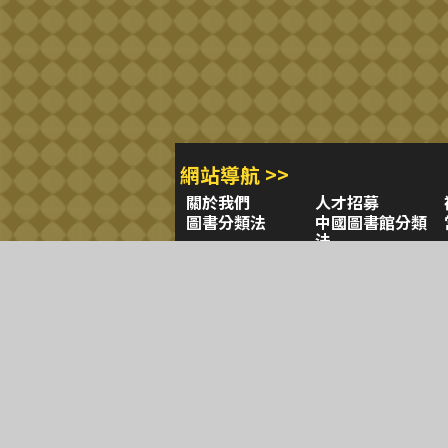
網站導航 >>
關於我們
人才招募
圖書分類法
中國圖書館分類
法
學習平台
圖書館採購/編目
閱讀潮評
好站連結
圖書目錄 >>
三民・東大・弘雅三民
小山丘
古籍圖書目錄
古典
聯絡資訊 >>
網路書店
復北店
台北市復興北路386號
台北市復