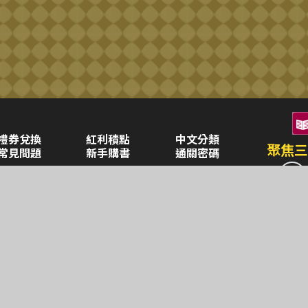
禮券兌換
紅利積點
中文分類
聚焦三
常見問題
新手購書
通關密碼
空中大學購書
企業合作
異業合作
三民書局
童書(0-6歲)
兒童・青少年(7歲以上)
圖書目錄
畢業禮品
本
重南店
及
興北路386號
台北市重慶南路一段61號
Cop