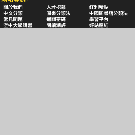
關於我們
人才招募
紅利積點
中文分類
圖書分類法
中國圖書館分類法
常見問題
通關密碼
學習平台
空中大學購書
閱讀潮評
好站連結
聚焦三民 >>
三民書局
三民出版
本站著作權屬弘雅三民圖書股份有限公司
及相關著作權所有人所有
Copyright © San Min Book Co.,Ltd.
All Rights Reserved.
統一編號：05134324