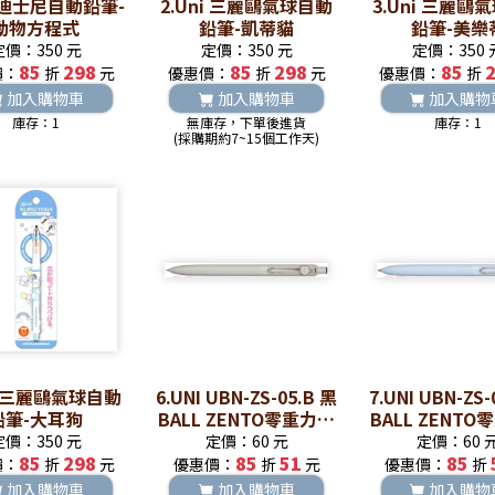
i 迪士尼自動鉛筆-
2.Uni 三麗鷗氣球自動
3.Uni 三麗鷗
動物方程式
鉛筆-凱蒂貓
鉛筆-美樂
定價：350 元
定價：350 元
定價：350 
85
298
85
298
85
價：
折
元
優惠價：
折
元
優惠價：
折
加入購物車
加入購物車
加入購物
庫存：1
無庫存，下單後進貨
庫存：1
(採購期約7~15個工作天)
ni 三麗鷗氣球自動
6.UNI UBN-ZS-05.B 黑
7.UNI UBN-ZS-
鉛筆-大耳狗
BALL ZENTO零重力水
BALL ZENT
性鋼珠筆
性鋼珠筆
定價：350 元
定價：60 元
定價：60 
85
298
85
51
85
價：
折
元
優惠價：
折
元
優惠價：
折
加入購物車
加入購物車
加入購物