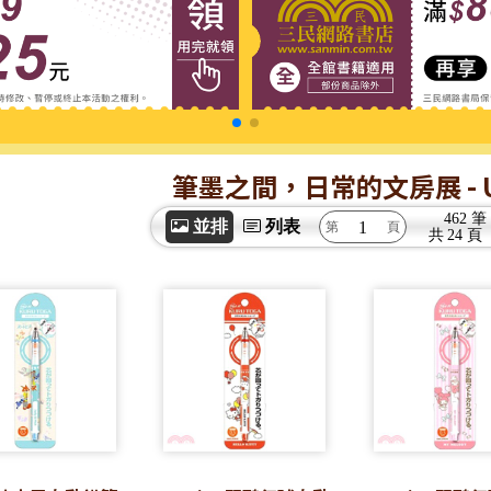
筆墨之間，日常的文房展
- 
462 筆
並排
列表
共
24 頁