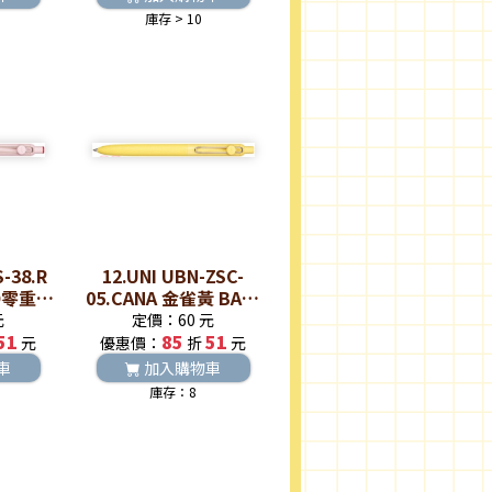
庫存 > 10
S-38.R
12.UNI UBN-ZSC-
TO零重力
05.CANA 金雀黃 BALL
筆
ZENTO零重力水性鋼珠
元
定價：60 元
51
85
筆
51
元
優惠價：
折
元
車
加入購物車
庫存：8