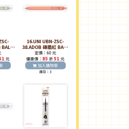
ZSC-
16.UNI UBN-ZSC-
 BALL
38.ADOB 磚牆紅 BALL
水性鋼珠
ZENTO零重力水性鋼珠
元
定價：60 元
51
85
筆
51
元
優惠價：
折
元
車
加入購物車
庫存：3