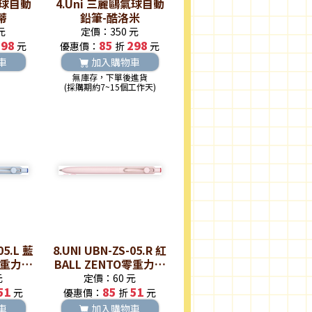
氣球自動
4.Uni 三麗鷗氣球自動
蒂
鉛筆-酷洛米
元
定價：350 元
298
85
298
元
優惠價：
折
元
車
加入購物車
無庫存，下單後進貨
(採購期約7~15個工作天)
05.L 藍
8.UNI UBN-ZS-05.R 紅
O零重力水
BALL ZENTO零重力水
性鋼珠筆
元
定價：60 元
51
85
51
元
優惠價：
折
元
車
加入購物車