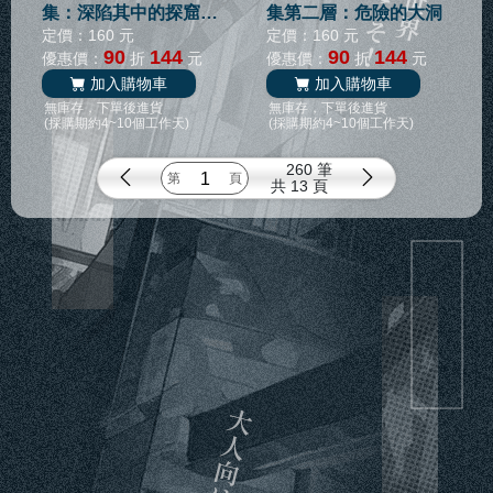
集：深陷其中的探窟家
集第二層：危險的大洞
們
定價：160 元
定價：160 元
90
144
90
144
優惠價：
折
元
優惠價：
折
元
加入購物車
加入購物車
無庫存，下單後進貨
無庫存，下單後進貨
(採購期約4~10個工作天)
(採購期約4~10個工作天)
260 筆
共
13 頁