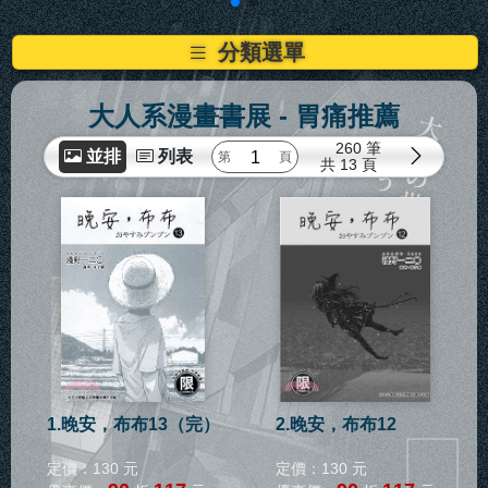
分類選單
大人系漫畫書展
- 胃痛推薦
260 筆
並排
列表
共
13 頁
1.晚安，布布13（完）
2.晚安，布布12
定價：130 元
定價：130 元