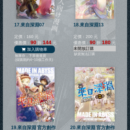
17.來自深淵07
18.來自深淵13
定價：160 元
定價：200 元
90
144
90
180
優惠價：
折
元
優惠價：
折
元
未開放訂購
加入購物車
缺貨無法訂購
無庫存，下單後進貨
(採購期約4~10個工作天)
19.來自深淵 官方創作
20.來自深淵 官方創作