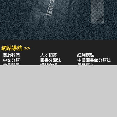
網站導航 >>
關於我們
人才招募
紅利積點
中文分類
圖書分類法
中國圖書館分類法
常見問題
通關密碼
學習平台
空中大學購書
閱讀潮評
好站連結
聚焦三民 >>
三民書局
三民出版