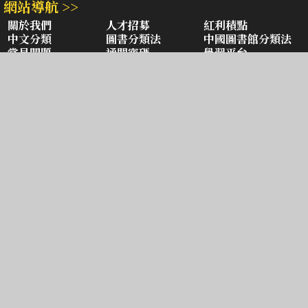
網站導航 >>
關於我們
人才招募
紅利積點
中文分類
圖書分類法
中國圖書館分類法
常見問題
通關密碼
學習平台
空中大學購書
閱讀潮評
好站連結
聚焦三民 >>
三民書局
三民出版
本站著作權屬弘雅三民圖書股份有限公司
及相關著作權所有人所有
Copyright © San Min Book Co.,Ltd.
All Rights Reserved.