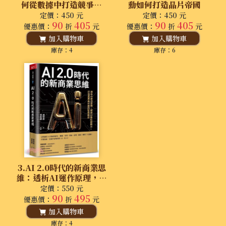
何從數據中打造競爭優
勳如何打造晶片帝國
勢、做好數位轉型？
定價：450 元
定價：450 元
90
405
90
405
優惠價：
折
元
優惠價：
折
元
加入購物車
加入購物車
庫存：4
庫存：6
3.AI 2.0時代的新商業思
維：透析AI運作原理，賦
能AI數位即戰力，打造產
定價：550 元
90
495
業再升級的智慧應用
優惠價：
折
元
加入購物車
庫存：4