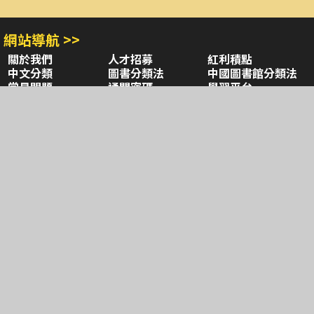
網站導航 >>
關於我們
人才招募
紅利積點
中文分類
圖書分類法
中國圖書館分類法
常見問題
通關密碼
學習平台
空中大學購書
閱讀潮評
好站連結
聚焦三民 >>
三民書局
三民出版
本站著作權屬弘雅三民圖書股份有限公司
及相關著作權所有人所有