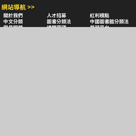
網站導航 >>
關於我們
人才招募
紅利積點
中文分類
圖書分類法
中國圖書館分類法
常見問題
通關密碼
學習平台
空中大學購書
閱讀潮評
好站連結
聚焦三民 >>
三民書局
三民出版
本站著作權屬弘雅三民圖書股份有限公司
及相關著作權所有人所有
Copyright © San Min Book Co.,Ltd.