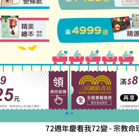
72週年慶看我72變
- 宗教命