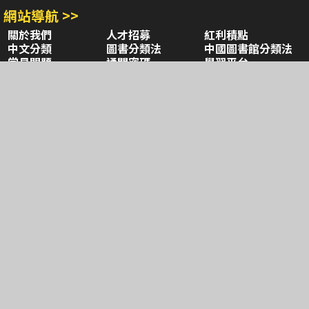
網站導航 >>
關於我們
人才招募
紅利積點
中文分類
圖書分類法
中國圖書館分類法
常見問題
通關密碼
學習平台
空中大學購書
閱讀潮評
好站連結
聚焦三民 >>
三民書局
三民出版
本站著作權屬弘雅三民圖書股份有限公司
及相關著作權所有人所有
Copyright © San Min Book Co.,Ltd.