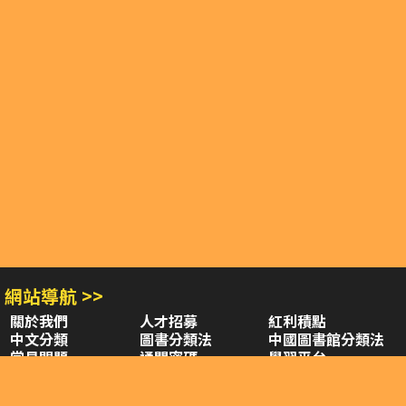
網站導航 >>
關於我們
人才招募
紅利積點
中文分類
圖書分類法
中國圖書館分類法
常見問題
通關密碼
學習平台
空中大學購書
閱讀潮評
好站連結