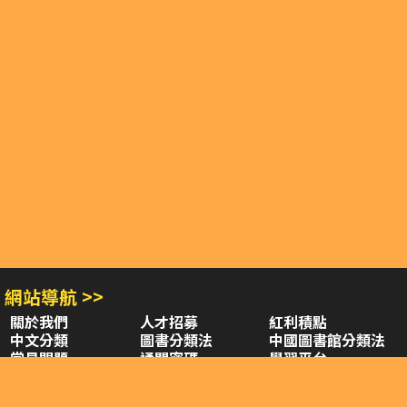
網站導航 >>
關於我們
人才招募
紅利積點
中文分類
圖書分類法
中國圖書館分類法
常見問題
通關密碼
學習平台
空中大學購書
閱讀潮評
好站連結