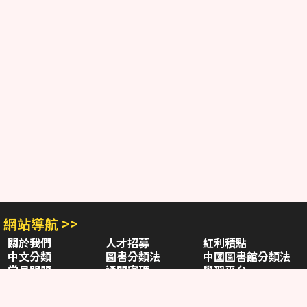
網站導航 >>
關於我們
人才招募
紅利積點
中文分類
圖書分類法
中國圖書館分類法
常見問題
通關密碼
學習平台
空中大學購書
閱讀潮評
好站連結