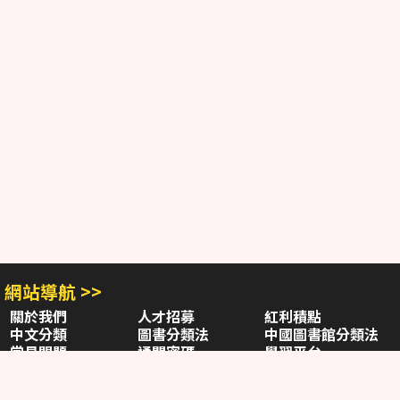
網站導航 >>
關於我們
人才招募
紅利積點
中文分類
圖書分類法
中國圖書館分類法
常見問題
通關密碼
學習平台
空中大學購書
閱讀潮評
好站連結