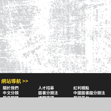
網站導航 >>
關於我們
人才招募
紅利積點
中文分類
圖書分類法
中國圖書館分類法
常見問題
通關密碼
學習平台
空中大學購書
閱讀潮評
好站連結