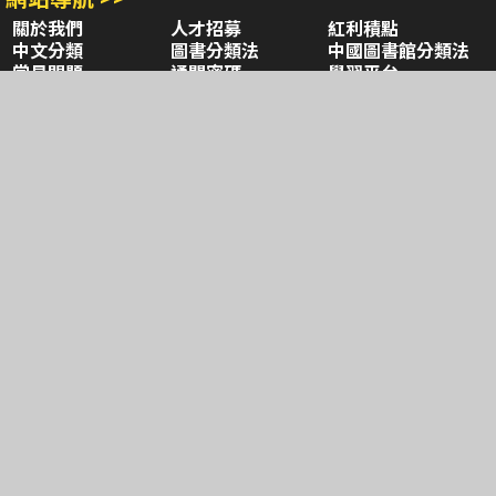
關於我們
人才招募
紅利積點
中文分類
圖書分類法
中國圖書館分類法
常見問題
通關密碼
學習平台
空中大學購書
閱讀潮評
好站連結
聚焦三民 >>
三民書局
三民出版
本站著作權屬弘雅三民圖書股份有限公司
及相關著作權所有人所有
Copyright © San Min Book Co.,Ltd.
All Rights Reserved.
統一編號：05134324