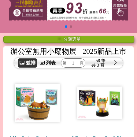
分類選單
辦公室無用小廢物展
- 2025新品上市
58 筆
並排
列表
共
3 頁