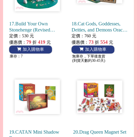
17.Build Your Own
18.Cat Gods, Goddesses,
Stonehenge (Revised
Deities, and Demons Oracle
Edition)
Deck and Guidebook
定價：530 元
定價：760 元
79
419
73
554
優惠價：
折
元
優惠價：
折
元
加入購物車
加入購物車
庫存：7
無庫存，下單後進貨
(到貨天數約30-45天)
19.CATAN Mini Shadow
20.Drag Queen Magnet Set