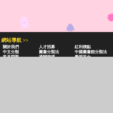
網站導航 >>
關於我們
人才招募
紅利積點
中文分類
圖書分類法
中國圖書館分類法
常見問題
通關密碼
學習平台
空中大學購書
閱讀潮評
好站連結
聚焦三民 >>
三民書局
三民出版