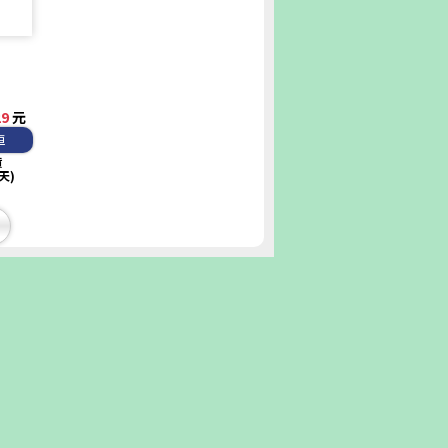
29
元
車
貨
天)