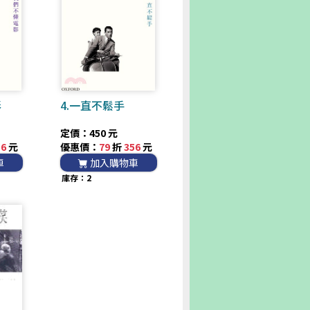
影
4.一直不鬆手
定價：450 元
56
元
優惠價：
79
折
356
元
車
加入購物車
庫存：2