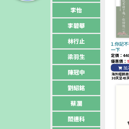
李怡
李碧華
林行止
1.你記
一下
梁羽生
定價：440
優惠價：
加
陳冠中
海外經銷商
30天至45
劉紹銘
蔡瀾
閻連科