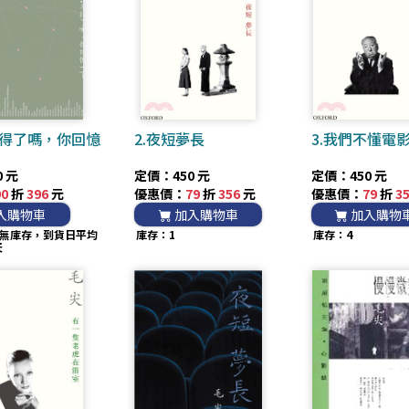
不得了嗎，你回憶
2.夜短夢長
3.我們不懂電
 元
定價：450 元
定價：450 元
90
折
396
元
優惠價：
79
折
356
元
優惠價：
79
折
3
入購物車
加入購物車
加入購物
無庫存，到貨日平均
庫存：1
庫存：4
天