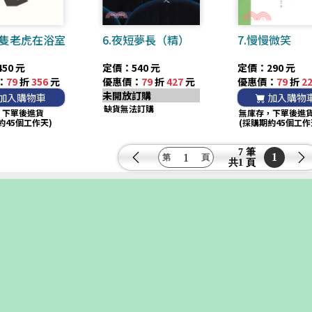
一隻老虎在浴室
6.夜短夢長（精）
7.慢慢微笑
50 元
定價：540 元
定價：290 元
：
79
折
356
元
優惠價：
79
折
427
元
優惠價：
79
折
2
未開放訂購
加入購物車
加入購物
缺貨無法訂購
，下單後進貨
無庫存，下單後進
約45個工作天)
(採購期約45個工作
7 筆
1
共
1 頁