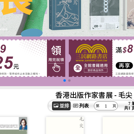
香港出版作家書展
- 毛尖
7 
並排
列表
共
1 