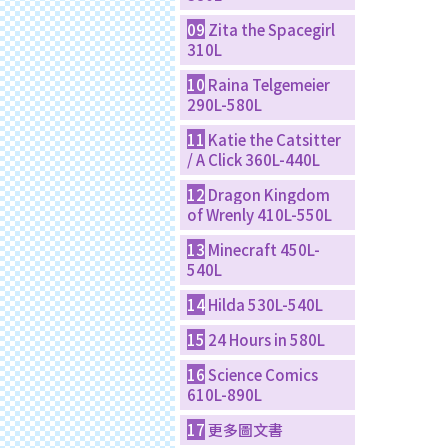
09
Zita the Spacegirl
310L
10
Raina Telgemeier
290L-580L
11
Katie the Catsitter
/ A Click 360L-440L
12
Dragon Kingdom
of Wrenly 410L-550L
13
Minecraft 450L-
540L
14
Hilda 530L-540L
15
24 Hours in 580L
16
Science Comics
610L-890L
17
更多圖文書