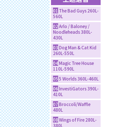
01
The Bad Guys 260L-
560L
02
Arlo / Baloney /
Noodleheads 380L-
430L
03
Dog Man & Cat Kid
260L-550L
04
Magic Tree House
110L-590L
05
5 Worlds 360L-460L
06
InvestiGators 390L-
410L
07
Broccoli/Waffle
480L
08
Wings of Fire 280L-
380L