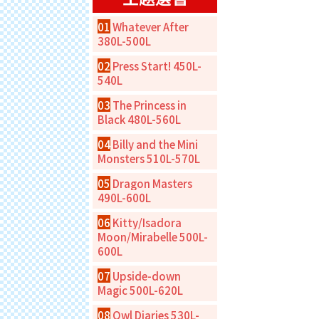
01
Whatever After
380L-500L
02
Press Start! 450L-
540L
03
The Princess in
Black 480L-560L
04
Billy and the Mini
Monsters 510L-570L
05
Dragon Masters
490L-600L
06
Kitty/Isadora
Moon/Mirabelle 500L-
600L
07
Upside-down
Magic 500L-620L
08
Owl Diaries 530L-