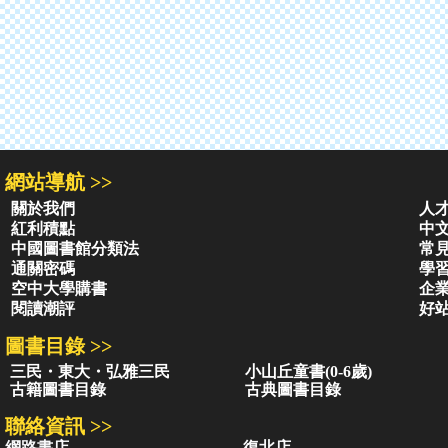
網站導航 >>
關於我們
人
紅利積點
中
中國圖書館分類法
常
通關密碼
學
空中大學購書
企
閱讀潮評
好
圖書目錄 >>
三民・東大・弘雅三民
小山丘童書(0-6歲)
古籍圖書目錄
古典圖書目錄
聯絡資訊 >>
網路書店
復北店