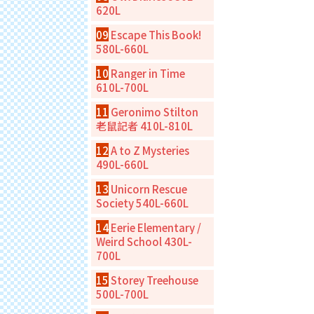
620L
09
Escape This Book!
580L-660L
10
Ranger in Time
610L-700L
11
Geronimo Stilton
老鼠記者 410L-810L
12
A to Z Mysteries
490L-660L
13
Unicorn Rescue
Society 540L-660L
14
Eerie Elementary /
Weird School 430L-
700L
15
Storey Treehouse
500L-700L