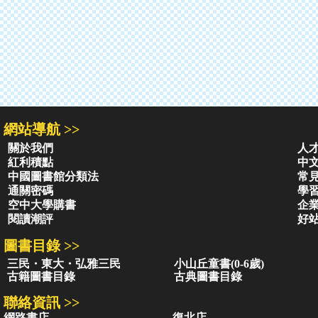
網站導航 >>
關於我們
人
紅利積點
中
中國圖書館分類法
常
通關密碼
學
空中大學購書
企
閱讀潮評
好
圖書目錄 >>
三民・東大・弘雅三民
小山丘童書(0-6歲)
古籍圖書目錄
古典圖書目錄
聯絡資訊 >>
網路書店
復北店