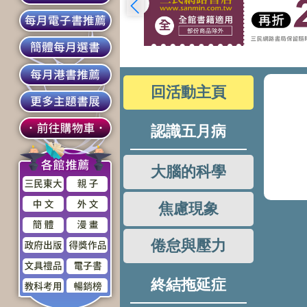
回活動主頁
認識五月病
大腦的科學
焦慮現象
倦怠與壓力
終結拖延症