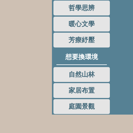
哲學思辨
暖心文學
芳療紓壓
想要換環境
自然山林
家居布置
庭園景觀