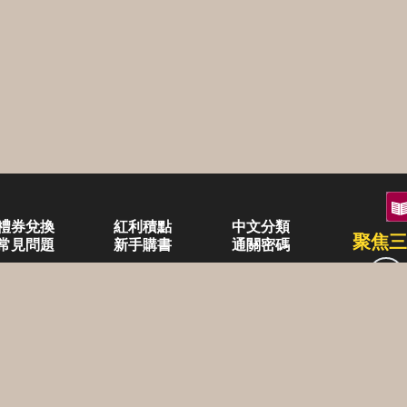
禮券兌換
紅利積點
中文分類
聚焦三
常見問題
新手購書
通關密碼
空中大學購書
企業合作
異業合作
三民書局
書(0-6歲)
兒童・青少年(7歲以上)
圖書目錄
畢業禮品