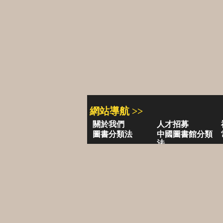
網站導航 >>
關於我們
人才招募
圖書分類法
中國圖書館分類
法
學習平台
圖書館採購/編目
閱讀潮評
好站連結
圖書目錄 >>
三民・東大・弘雅三民
小山丘童
古籍圖書目錄
古典
聯絡資訊 >>