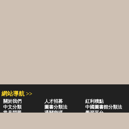
網站導航 >>
關於我們
人才招募
紅利積點
中文分類
圖書分類法
中國圖書館分類法
常見問題
通關密碼
學習平台
空中大學購書
閱讀潮評
好站連結