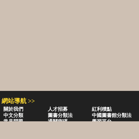
網站導航 >>
關於我們
人才招募
紅利積點
中文分類
圖書分類法
中國圖書館分類法
常見問題
通關密碼
學習平台
空中大學購書
閱讀潮評
好站連結