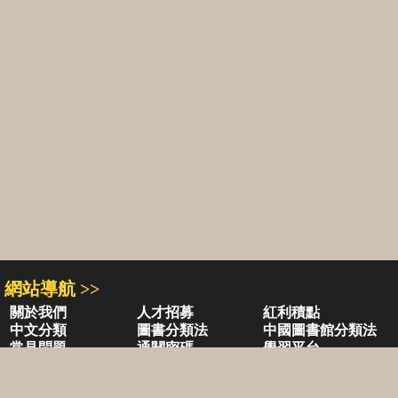
網站導航 >>
關於我們
人才招募
紅利積點
中文分類
圖書分類法
中國圖書館分類法
常見問題
通關密碼
學習平台
空中大學購書
閱讀潮評
好站連結