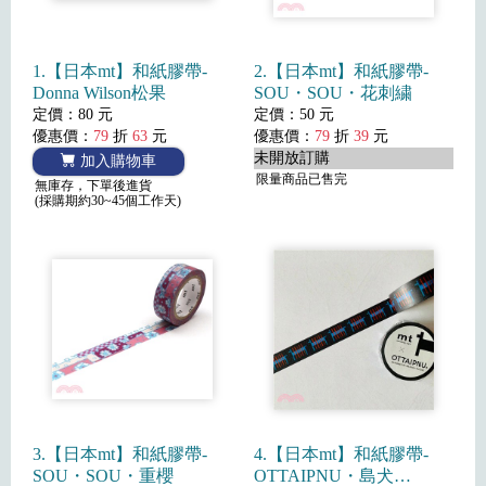
1.【日本mt】和紙膠帶-
2.【日本mt】和紙膠帶-
Donna Wilson松果
SOU・SOU・花刺繍
定價：80 元
定價：50 元
優惠價：
79
折
63
元
優惠價：
79
折
39
元
未開放訂購
加入購物車
限量商品已售完
無庫存，下單後進貨
(採購期約30~45個工作天)
3.【日本mt】和紙膠帶-
4.【日本mt】和紙膠帶-
SOU・SOU・重櫻
OTTAIPNU・島犬