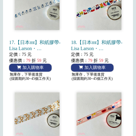
17.【日本mt】和紙膠帶-
18.【日本mt】和紙膠帶-
Lisa Larson・
Lisa Larson・
Molly(2022SS)
Colorful dog(2022SS)
定價：75 元
定價：75 元
優惠價：
79
折
59
元
優惠價：
79
折
59
元
加入購物車
加入購物車
無庫存，下單後進貨
無庫存，下單後進貨
(採購期約30~45個工作天)
(採購期約30~45個工作天)