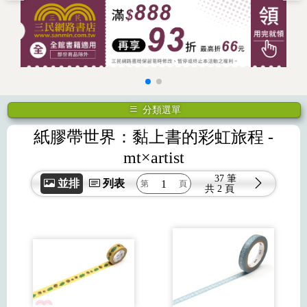
分類選單
紙膠帶世界：黏上書的彩虹旅程
-
mt×artist
37 筆
並排
列表
共
2 頁