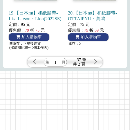
19.【日本mt】和紙膠帶-
20.【日本mt】和紙膠帶-
Lisa Larson・Lion(2022SS)
OTTAIPNU・鳥鳴
(2022SS)
定價：95 元
定價：75 元
優惠價：
79
折
75
元
優惠價：
79
折
59
元
加入購物車
加入購物車
無庫存，下單後進貨
庫存：5
(採購期約30~45個工作天)
37 筆
共
2 頁