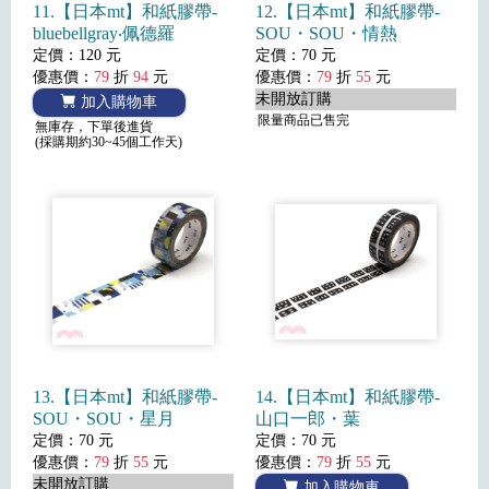
11.【日本mt】和紙膠帶-
12.【日本mt】和紙膠帶-
bluebellgray‧佩德羅
SOU・SOU・情熱
定價：120 元
定價：70 元
優惠價：
79
折
94
元
優惠價：
79
折
55
元
未開放訂購
加入購物車
限量商品已售完
無庫存，下單後進貨
(採購期約30~45個工作天)
13.【日本mt】和紙膠帶-
14.【日本mt】和紙膠帶-
SOU・SOU・星月
山口一郎・葉
定價：70 元
定價：70 元
優惠價：
79
折
55
元
優惠價：
79
折
55
元
未開放訂購
加入購物車