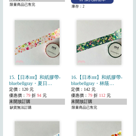
限量商品已售完
庫存：2
15.【日本mt】和紙膠帶-
16.【日本mt】和紙膠帶-
bluebellgray・夏日
bluebellgray・林蔭
(2022SS)
(2022SS)
定價：120 元
定價：142 元
優惠價：
79
折
94
元
優惠價：
79
折
112
元
未開放訂購
未開放訂購
缺貨無法訂購
限量商品已售完