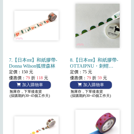
7.【日本mt】和紙膠帶-
8.【日本mt】和紙膠帶-
Donna Wilson狐狸森林
OTTAIPNU・刺蝟
(2022SS)
定價：150 元
定價：75 元
優惠價：
79
折
118
元
優惠價：
79
折
59
元
加入購物車
加入購物車
無庫存，下單後進貨
無庫存，下單後進貨
(採購期約30~45個工作天)
(採購期約30~45個工作天)