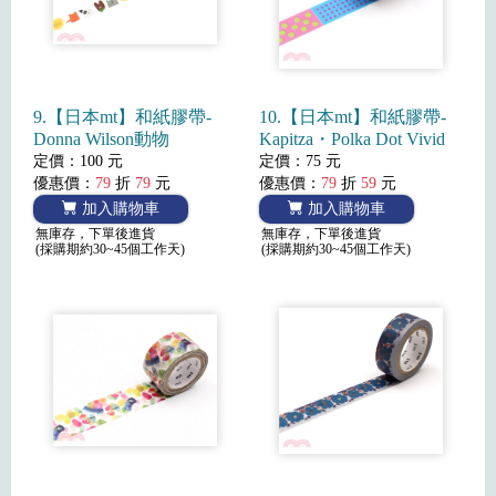
9.【日本mt】和紙膠帶-
10.【日本mt】和紙膠帶-
Donna Wilson動物
Kapitza・Polka Dot Vivid
定價：100 元
定價：75 元
優惠價：
79
折
79
元
優惠價：
79
折
59
元
加入購物車
加入購物車
無庫存，下單後進貨
無庫存，下單後進貨
(採購期約30~45個工作天)
(採購期約30~45個工作天)