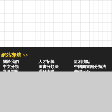
網站導航 >>
關於我們
人才招募
紅利積點
中文分類
圖書分類法
中國圖書館分類法
常見問題
通關密碼
學習平台
空中大學購書
閱讀潮評
好站連結
聚焦三民 >>