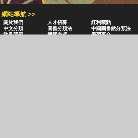
網站導航 >>
關於我們
人才招募
紅利積點
中文分類
圖書分類法
中國圖書館分類法
常見問題
通關密碼
學習平台
空中大學購書
閱讀潮評
好站連結
聚焦三民 >>
三民書局
三民出版
本站著作權屬弘雅三民圖書股份有限公司
及相關著作權所有人所有