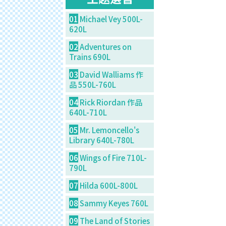
01
Michael Vey 500L-
620L
02
Adventures on
Trains 690L
03
David Walliams 作
品 550L-760L
04
Rick Riordan 作品
640L-710L
05
Mr. Lemoncello's
Library 640L-780L
06
Wings of Fire 710L-
790L
07
Hilda 600L-800L
08
Sammy Keyes 760L
09
The Land of Stories