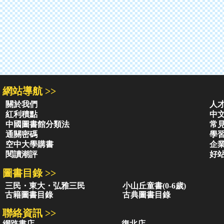
網站導航 >>
關於我們
人
紅利積點
中
中國圖書館分類法
常
通關密碼
學
空中大學購書
企
閱讀潮評
好
圖書目錄 >>
三民・東大・弘雅三民
小山丘童書(0-6歲)
古籍圖書目錄
古典圖書目錄
聯絡資訊 >>
網路書店
復北店