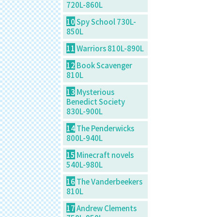
720L-860L
10
Spy School 730L-
850L
11
Warriors 810L-890L
12
Book Scavenger
810L
13
Mysterious
Benedict Society
830L-900L
14
The Penderwicks
800L-940L
15
Minecraft novels
540L-980L
16
The Vanderbeekers
810L
17
Andrew Clements