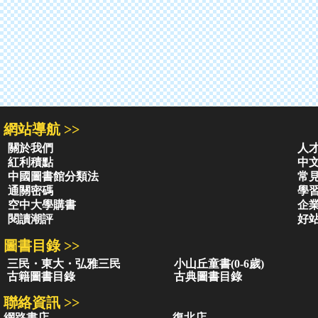
網站導航 >>
關於我們
人
紅利積點
中
中國圖書館分類法
常
通關密碼
學
空中大學購書
企
閱讀潮評
好
圖書目錄 >>
三民・東大・弘雅三民
小山丘童書(0-6歲)
古籍圖書目錄
古典圖書目錄
聯絡資訊 >>
網路書店
復北店