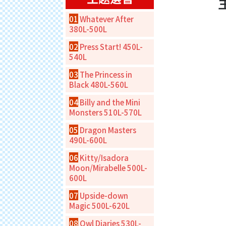
01
Whatever After
380L-500L
02
Press Start! 450L-
540L
03
The Princess in
Black 480L-560L
04
Billy and the Mini
Monsters 510L-570L
05
Dragon Masters
490L-600L
06
Kitty/Isadora
Moon/Mirabelle 500L-
600L
07
Upside-down
Magic 500L-620L
08
Owl Diaries 530L-