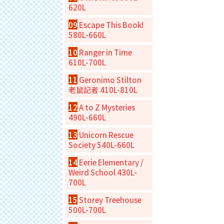
620L
09
Escape This Book!
580L-660L
10
Ranger in Time
610L-700L
11
Geronimo Stilton
老鼠記者 410L-810L
12
A to Z Mysteries
490L-660L
13
Unicorn Rescue
Society 540L-660L
14
Eerie Elementary /
Weird School 430L-
700L
15
Storey Treehouse
500L-700L